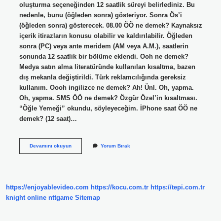
oluşturma seçeneğinden 12 saatlik süreyi belirlediniz. Bu
nedenle, bunu (öğleden sonra) gösteriyor. Sonra Ös’i
(öğleden sonra) gösterecek. 08.00 ÖÖ ne demek? Kaynaksız
içerik itirazların konusu olabilir ve kaldırılabilir. Öğleden
sonra (PC) veya ante meridem (AM veya A.M.), saatlerin
sonunda 12 saatlik bir bölüme eklendi. Ooh ne demek?
Medya satın alma literatüründe kullanılan kısaltma, bazen
dış mekanla değiştirildi. Türk reklamcılığında gereksiz
kullanım. Oooh ingilizce ne demek? Ah! Ünl. Oh, yapma.
Oh, yapma. SMS ÖÖ ne demek? Özgür Özel’in kısaltması.
“Öğle Yemeği” okundu, söyleyeceğim. İPhone saat ÖÖ ne
demek? (12 saat)…
Öö
Devamını okuyun
Yorum Bırak
Ne
Demek
Ingilizce
https://enjoyablevideo.com
https://kocu.com.tr
https://tepi.com.tr
knight online
nttgame
Sitemap