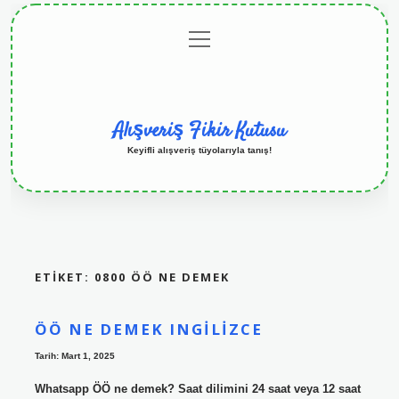
menüyü
Anasayfa
Gizlilik
Yasal
Hakkımızda
aç
Politikası
Uyarı
Alışveriş Fikir Kutusu
Keyifli alışveriş tüyolarıyla tanış!
ETIKET:
0800 ÖÖ NE DEMEK
ÖÖ NE DEMEK INGILIZCE
Tarih: Mart 1, 2025
Whatsapp ÖÖ ne demek? Saat dilimini 24 saat veya 12 saat