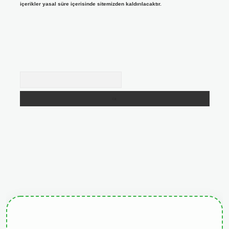
içerikler yasal süre içerisinde sitemizden kaldırılacaktır.
Arama
giris.org