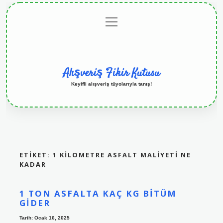
menüyü
Anasayfa
Gizlilik
Yasal
Hakkımızda
aç
Politikası
Uyarı
Alışveriş Fikir Kutusu
Keyifli alışveriş tüyolarıyla tanış!
ETIKET:
1 KILOMETRE ASFALT MALIYETI NE
KADAR
1 TON ASFALTA KAÇ KG BITÜM
GIDER
Tarih: Ocak 16, 2025