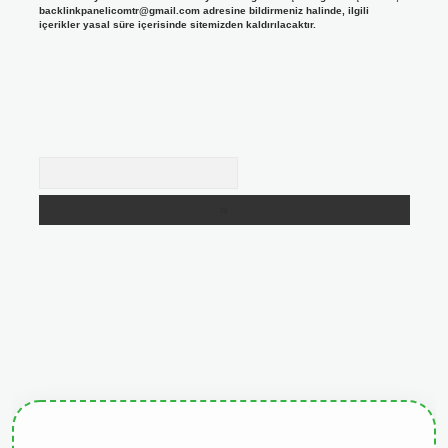
backlinkpanelicomtr@gmail.com
adresine bildirmeniz halinde, ilgili
içerikler yasal süre içerisinde sitemizden kaldırılacaktır.
Arama
giris.org