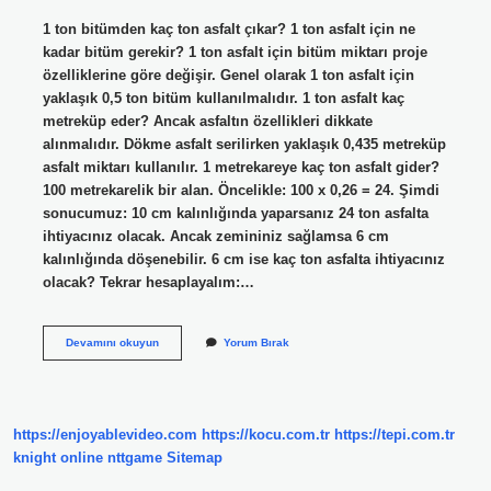
1 ton bitümden kaç ton asfalt çıkar? 1 ton asfalt için ne
kadar bitüm gerekir? 1 ton asfalt için bitüm miktarı proje
özelliklerine göre değişir. Genel olarak 1 ton asfalt için
yaklaşık 0,5 ton bitüm kullanılmalıdır. 1 ton asfalt kaç
metreküp eder? Ancak asfaltın özellikleri dikkate
alınmalıdır. Dökme asfalt serilirken yaklaşık 0,435 metreküp
asfalt miktarı kullanılır. 1 metrekareye kaç ton asfalt gider?
100 metrekarelik bir alan. Öncelikle: 100 x 0,26 = 24. Şimdi
sonucumuz: 10 cm kalınlığında yaparsanız 24 ton asfalta
ihtiyacınız olacak. Ancak zemininiz sağlamsa 6 cm
kalınlığında döşenebilir. 6 cm ise kaç ton asfalta ihtiyacınız
olacak? Tekrar hesaplayalım:…
1
Devamını okuyun
Yorum Bırak
Ton
Asfalta
Kaç
Kg
Bitüm
https://enjoyablevideo.com
https://kocu.com.tr
https://tepi.com.tr
Gider
knight online
nttgame
Sitemap