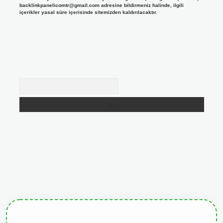
backlinkpanelicomtr@gmail.com
adresine bildirmeniz halinde, ilgili
içerikler yasal süre içerisinde sitemizden kaldırılacaktır.
Arama
giris.org