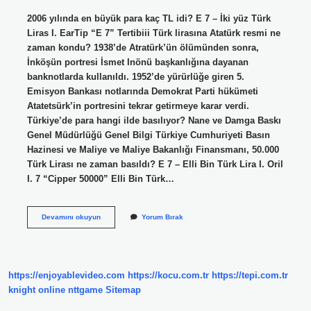
2006 yılında en büyük para kaç TL idi? E 7 – İki yüz Türk
Liras I. EarTip “E 7” Tertibiii Türk lirasına Atatürk resmi ne
zaman kondu? 1938’de Atratürk’ün ölümünden sonra,
İnköşün portresi İsmet Inönü başkanlığına dayanan
banknotlarda kullanıldı. 1952’de yürürlüğe giren 5.
Emisyon Bankası notlarında Demokrat Parti hükümeti
Atatetsürk’in portresini tekrar getirmeye karar verdi.
Türkiye’de para hangi ilde basılıyor? Nane ve Damga Baskı
Genel Müdürlüğü Genel Bilgi Türkiye Cumhuriyeti Basın
Hazinesi ve Maliye ve Maliye Bakanlığı Finansmanı, 50.000
Türk Lirası ne zaman basıldı? E 7 – Elli Bin Türk Lira I. Oril
I. 7 “Cipper 50000” Elli Bin Türk…
Türkiye
Devamını okuyun
Yorum Bırak
En
Son
Ne
Zaman
Para
https://enjoyablevideo.com
https://kocu.com.tr
https://tepi.com.tr
Bastı
knight online
nttgame
Sitemap