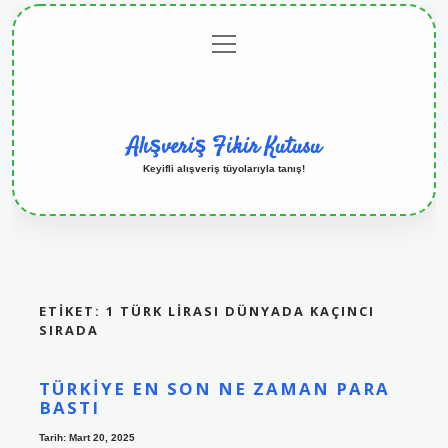
menüyü
Anasayfa
Gizlilik
Yasal
Hakkımızda
aç
Politikası
Uyarı
Alışveriş Fikir Kutusu
Keyifli alışveriş tüyolarıyla tanış!
ETIKET:
1 TÜRK LIRASI DÜNYADA KAÇINCI
SIRADA
TÜRKIYE EN SON NE ZAMAN PARA
BASTI
Tarih: Mart 20, 2025