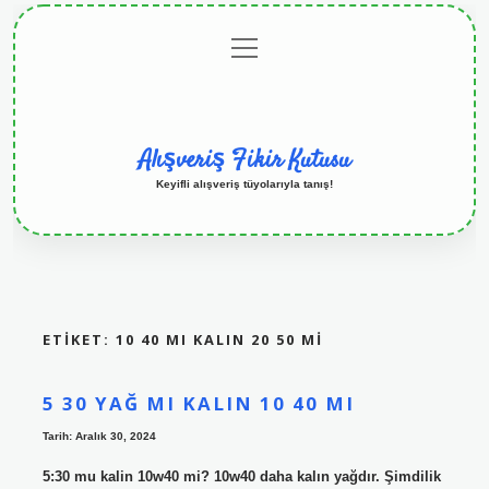
menüyü
Anasayfa
Gizlilik
Yasal
Hakkımızda
aç
Politikası
Uyarı
Alışveriş Fikir Kutusu
Keyifli alışveriş tüyolarıyla tanış!
ETIKET:
10 40 MI KALIN 20 50 MI
5 30 YAĞ MI KALIN 10 40 MI
Tarih: Aralık 30, 2024
5:30 mu kalin 10w40 mi? 10w40 daha kalın yağdır. Şimdilik