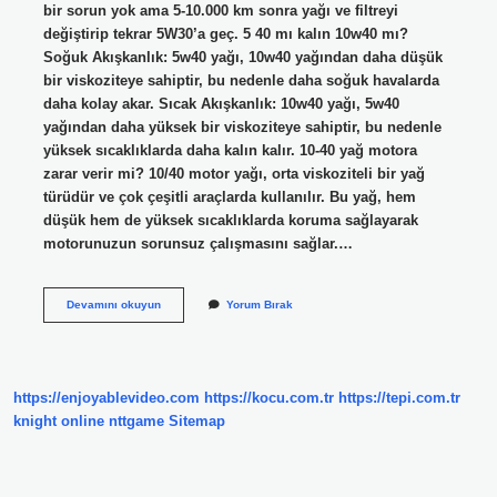
bir sorun yok ama 5-10.000 km sonra yağı ve filtreyi
değiştirip tekrar 5W30’a geç. 5 40 mı kalın 10w40 mı?
Soğuk Akışkanlık: 5w40 yağı, 10w40 yağından daha düşük
bir viskoziteye sahiptir, bu nedenle daha soğuk havalarda
daha kolay akar. Sıcak Akışkanlık: 10w40 yağı, 5w40
yağından daha yüksek bir viskoziteye sahiptir, bu nedenle
yüksek sıcaklıklarda daha kalın kalır. 10-40 yağ motora
zarar verir mi? 10/40 motor yağı, orta viskoziteli bir yağ
türüdür ve çok çeşitli araçlarda kullanılır. Bu yağ, hem
düşük hem de yüksek sıcaklıklarda koruma sağlayarak
motorunuzun sorunsuz çalışmasını sağlar.…
5
Devamını okuyun
Yorum Bırak
30
Yağ
Mı
Kalın
10
https://enjoyablevideo.com
https://kocu.com.tr
https://tepi.com.tr
40
Mı
knight online
nttgame
Sitemap