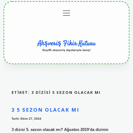
menüyü
Anasayfa
Gizlilik
Yasal
Hakkımızda
aç
Politikası
Uyarı
Alışveriş Fikir Kutusu
Keyifli alışveriş tüyolarıyla tanış!
ETIKET:
3 DIZISI 5 SEZON OLACAK MI
3 5 SEZON OLACAK MI
Tarih: Ekim 27, 2024
3 dizisi 5. sezon olacak mı? Ağustos 2019’da dizinin