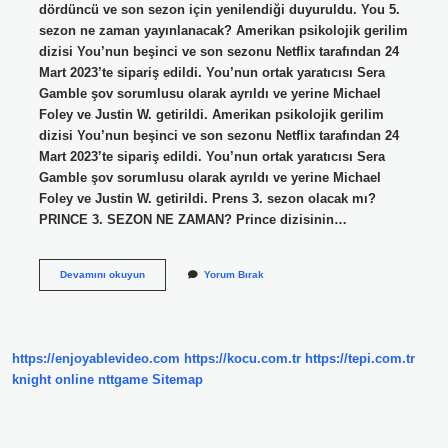
dördüncü ve son sezon için yenilendiği duyuruldu. You 5.
sezon ne zaman yayınlanacak? Amerikan psikolojik gerilim
dizisi You’nun beşinci ve son sezonu Netflix tarafından 24
Mart 2023’te sipariş edildi. You’nun ortak yaratıcısı Sera
Gamble şov sorumlusu olarak ayrıldı ve yerine Michael
Foley ve Justin W. getirildi. Amerikan psikolojik gerilim
dizisi You’nun beşinci ve son sezonu Netflix tarafından 24
Mart 2023’te sipariş edildi. You’nun ortak yaratıcısı Sera
Gamble şov sorumlusu olarak ayrıldı ve yerine Michael
Foley ve Justin W. getirildi. Prens 3. sezon olacak mı?
PRINCE 3. SEZON NE ZAMAN? Prince dizisinin…
3
Devamını okuyun
Yorum Bırak
5
Sezon
Olacak
Mı
https://enjoyablevideo.com
https://kocu.com.tr
https://tepi.com.tr
knight online
nttgame
Sitemap