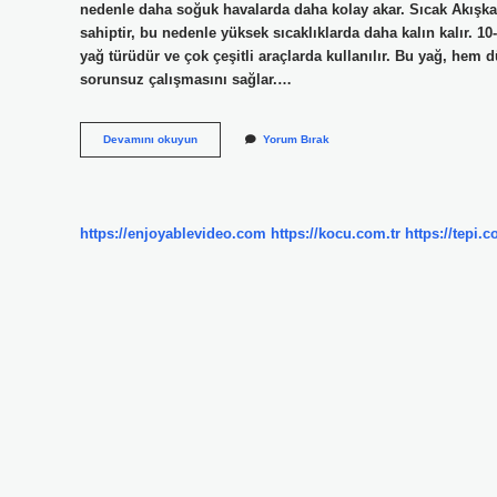
nedenle daha soğuk havalarda daha kolay akar. Sıcak Akışka
sahiptir, bu nedenle yüksek sıcaklıklarda daha kalın kalır. 10
yağ türüdür ve çok çeşitli araçlarda kullanılır. Bu yağ, h
sorunsuz çalışmasını sağlar.…
5
Devamını okuyun
Yorum Bırak
30
Yağ
Mı
Kalın
10
https://enjoyablevideo.com
https://kocu.com.tr
https://tepi.c
40
Mı