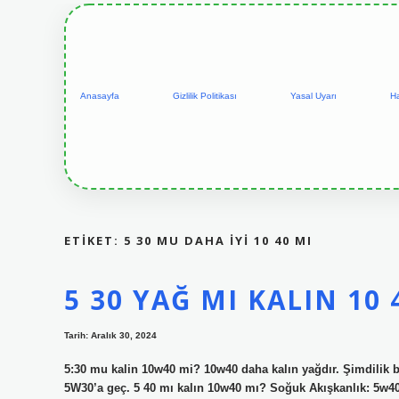
Anasayfa
Gizlilik Politikası
Yasal Uyarı
H
ETIKET:
5 30 MU DAHA IYI 10 40 MI
5 30 YAĞ MI KALIN 10 
Tarih: Aralık 30, 2024
5:30 mu kalin 10w40 mi? 10w40 daha kalın yağdır. Şimdilik bi
5W30’a geç. 5 40 mı kalın 10w40 mı? Soğuk Akışkanlık: 5w40