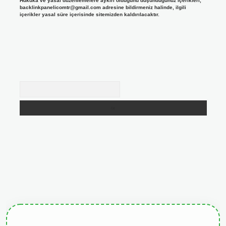
Hukuka ve yasal düzenlemelere aykırı olduğunu düşündüğünüz içerikleri,
backlinkpanelicomtr@gmail.com
adresine bildirmeniz halinde, ilgili
içerikler yasal süre içerisinde sitemizden kaldırılacaktır.
Arama
giris.org