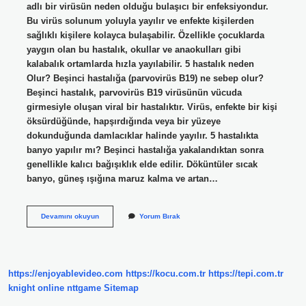
adlı bir virüsün neden olduğu bulaşıcı bir enfeksiyondur.
Bu virüs solunum yoluyla yayılır ve enfekte kişilerden
sağlıklı kişilere kolayca bulaşabilir. Özellikle çocuklarda
yaygın olan bu hastalık, okullar ve anaokulları gibi
kalabalık ortamlarda hızla yayılabilir. 5 hastalık neden
Olur? Beşinci hastalığa (parvovirüs B19) ne sebep olur?
Beşinci hastalık, parvovirüs B19 virüsünün vücuda
girmesiyle oluşan viral bir hastalıktır. Virüs, enfekte bir kişi
öksürdüğünde, hapşırdığında veya bir yüzeye
dokunduğunda damlacıklar halinde yayılır. 5 hastalıkta
banyo yapılır mı? Beşinci hastalığa yakalandıktan sonra
genellikle kalıcı bağışıklık elde edilir. Döküntüler sıcak
banyo, güneş ışığına maruz kalma ve artan…
5
Devamını okuyun
Yorum Bırak
Hastalık
Kimlerde
Olur
https://enjoyablevideo.com
https://kocu.com.tr
https://tepi.com.tr
knight online
nttgame
Sitemap