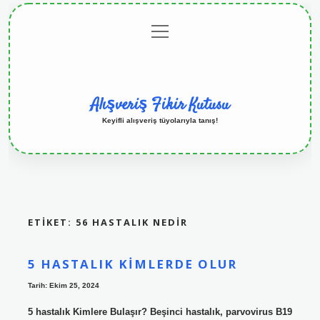
menüyü
Anasayfa
Gizlilik
Yasal
Hakkımızda
aç
Politikası
Uyarı
Alışveriş Fikir Kutusu
Keyifli alışveriş tüyolarıyla tanış!
ETIKET:
56 HASTALIK NEDIR
5 HASTALIK KIMLERDE OLUR
Tarih: Ekim 25, 2024
5 hastalık Kimlere Bulaşır? Beşinci hastalık, parvovirus B19