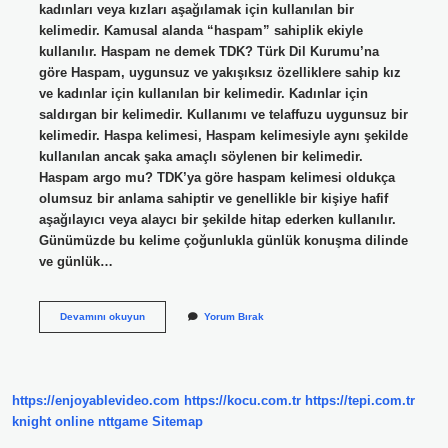
kadınları veya kızları aşağılamak için kullanılan bir
kelimedir. Kamusal alanda “haspam” sahiplik ekiyle
kullanılır. Haspam ne demek TDK? Türk Dil Kurumu’na
göre Haspam, uygunsuz ve yakışıksız özelliklere sahip kız
ve kadınlar için kullanılan bir kelimedir. Kadınlar için
saldırgan bir kelimedir. Kullanımı ve telaffuzu uygunsuz bir
kelimedir. Haspa kelimesi, Haspam kelimesiyle aynı şekilde
kullanılan ancak şaka amaçlı söylenen bir kelimedir.
Haspam argo mu? TDK’ya göre haspam kelimesi oldukça
olumsuz bir anlama sahiptir ve genellikle bir kişiye hafif
aşağılayıcı veya alaycı bir şekilde hitap ederken kullanılır.
Günümüzde bu kelime çoğunlukla günlük konuşma dilinde
ve günlük…
Haspam
Devamını okuyun
Yorum Bırak
Mı
Haspam
Mı
https://enjoyablevideo.com
https://kocu.com.tr
https://tepi.com.tr
knight online
nttgame
Sitemap