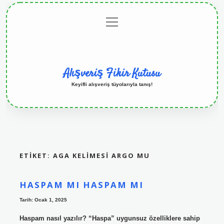
menüyü
Anasayfa
Gizlilik
Yasal
Hakkımızda
aç
Politikası
Uyarı
Alışveriş Fikir Kutusu
Keyifli alışveriş tüyolarıyla tanış!
ETIKET:
AGA KELIMESI ARGO MU
HASPAM MI HASPAM MI
Tarih: Ocak 1, 2025
Haspam nasıl yazılır? “Haspa” uygunsuz özelliklere sahip