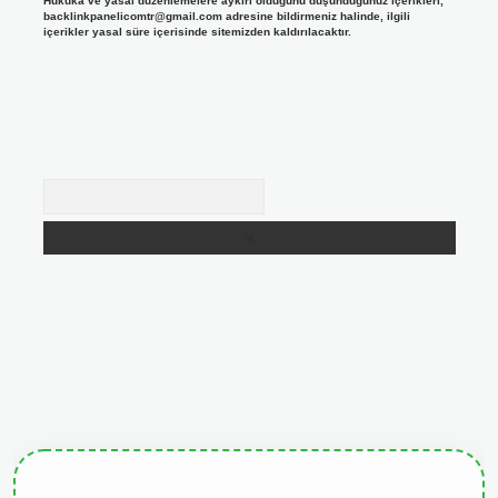
Hukuka ve yasal düzenlemelere aykırı olduğunu düşündüğünüz içerikleri,
backlinkpanelicomtr@gmail.com
adresine bildirmeniz halinde, ilgili
içerikler yasal süre içerisinde sitemizden kaldırılacaktır.
Arama
giris.org