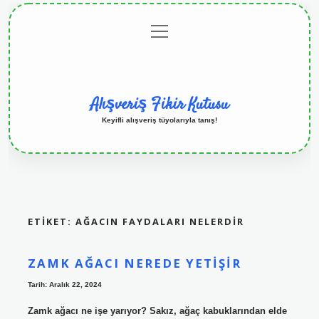
menüyü
Anasayfa
Gizlilik
Yasal
Hakkımızda
aç
Politikası
Uyarı
Alışveriş Fikir Kutusu
Keyifli alışveriş tüyolarıyla tanış!
ETIKET:
AĞACIN FAYDALARI NELERDIR
ZAMK AĞACI NEREDE YETIŞIR
Tarih: Aralık 22, 2024
Zamk ağacı ne işe yarıyor? Sakız, ağaç kabuklarından elde