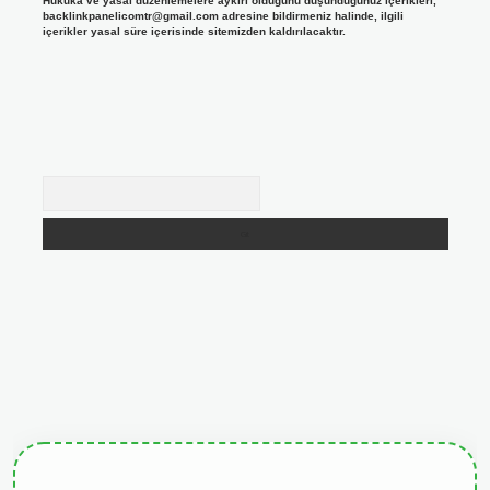
Hukuka ve yasal düzenlemelere aykırı olduğunu düşündüğünüz içerikleri,
backlinkpanelicomtr@gmail.com
adresine bildirmeniz halinde, ilgili
içerikler yasal süre içerisinde sitemizden kaldırılacaktır.
Arama
giris.org