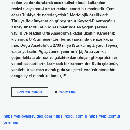
edilen ve dondurularak sıcak tutkal olarak kullanılan
renksiz veya sarı-kırmızı renkte, amorf bir maddedir. Çam
ağacı Türkiye’de nerede yetişir? Morfolojik özellikleri:
Türkiye ile dünyanın en güney sınırı Kayseri-Pınarbaşı’dır.
Kuzey Anadolu’nun iç kesimlerinde en yoğun şekilde
yayılır ve oradan Orta Anadolu’ya kadar uzanır. Karadeniz
kıyısında Of-Sürmene (Çamburnu) arasında denize kadar
iner. Doğu Anadolu’da 2700 m’ye (Sarıkamış-Ziyaret Tepesi)
kadar yükselir. Ağaç zamkı yenir mi? [3] Arap zamkı,
çoğunlukla arabinoz ve galaktozdan oluşan glikoproteinler
ve polisakkaritlerin karmaşık bir karışımıdır. Suda çözünür,
yenilebilir ve esas olarak gıda ve içecek endüstrisinde bir
dengeleyici olarak kullanılır, E…
Zamk
Devamını okuyun
Yorum Bırak
Ağacı
Nerede
Yetişir
https://enjoyablevideo.com
https://kocu.com.tr
https://tepi.com.tr
Sitemap