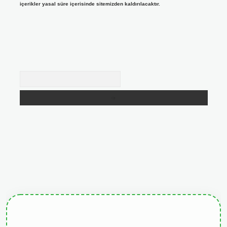
içerikler yasal süre içerisinde sitemizden kaldırılacaktır.
Arama
etgiris.org