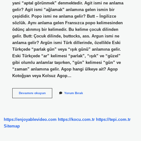
yani “aptal görünmek” denmektedir. Agit ismi ne anlama
gelir? Agit ismi “ağlamak” anlamına gelen ismin bir
çeşididir. Popo ismi ne anlama gelir? Butt – İngilizce
sözlük. Aynı anlama gelen Fransızca popo kelimesinden
ödünç alınmış bir kelimedir. Bu kelime çocuk dilinden
gelir. Butt: Çocuk dilinde, buttocks, ass. Argun ismi ne
anlama gelir? Argün ismi Türk dillerinde, özellikle Eski
Türkçede “parlak gün” veya “ışık günü” anlamına gelir.
Eski Türkçede “ar” kelimesi “parlak”, “ışık” ve “güzel”
gibi olumlu anlamlar taşırken, “gün” kelimesi “gün” ve
“zaman” anlamına gelir. Agop hangi ülkeye ait? Agop
Kotoğyan veya Kolsuz Agop…
Agop
Devamını okuyun
Yorum Bırak
Ismi
Ne
Anlama
Gelir
https://enjoyablevideo.com
https://kocu.com.tr
https://tepi.com.tr
Sitemap