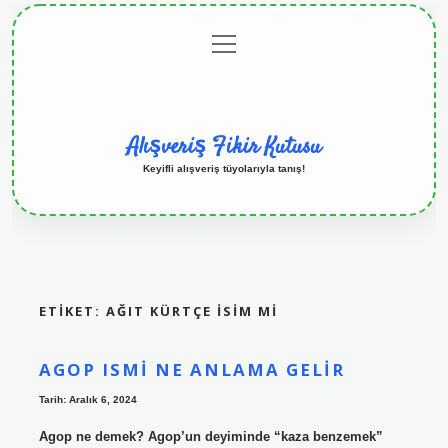
menüyü
Anasayfa
Gizlilik
Yasal
Hakkımızda
aç
Politikası
Uyarı
Alışveriş Fikir Kutusu
Keyifli alışveriş tüyolarıyla tanış!
ETIKET:
AĞIT KÜRTÇE ISIM MI
AGOP ISMI NE ANLAMA GELIR
Tarih: Aralık 6, 2024
Agop ne demek? Agop’un deyiminde “kaza benzemek”