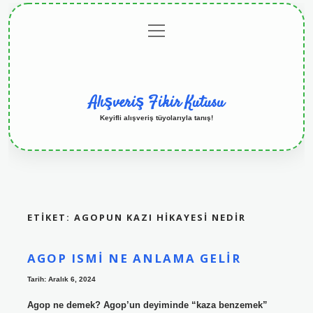
menüyü
Anasayfa
Gizlilik
Yasal
Hakkımızda
aç
Politikası
Uyarı
Alışveriş Fikir Kutusu
Keyifli alışveriş tüyolarıyla tanış!
ETIKET:
AGOPUN KAZI HIKAYESI NEDIR
AGOP ISMI NE ANLAMA GELIR
Tarih: Aralık 6, 2024
Agop ne demek? Agop’un deyiminde “kaza benzemek”