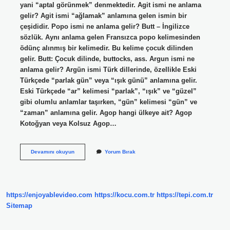
yani “aptal görünmek” denmektedir. Agit ismi ne anlama
gelir? Agit ismi “ağlamak” anlamına gelen ismin bir
çeşididir. Popo ismi ne anlama gelir? Butt – İngilizce
sözlük. Aynı anlama gelen Fransızca popo kelimesinden
ödünç alınmış bir kelimedir. Bu kelime çocuk dilinden
gelir. Butt: Çocuk dilinde, buttocks, ass. Argun ismi ne
anlama gelir? Argün ismi Türk dillerinde, özellikle Eski
Türkçede “parlak gün” veya “ışık günü” anlamına gelir.
Eski Türkçede “ar” kelimesi “parlak”, “ışık” ve “güzel”
gibi olumlu anlamlar taşırken, “gün” kelimesi “gün” ve
“zaman” anlamına gelir. Agop hangi ülkeye ait? Agop
Kotoğyan veya Kolsuz Agop…
Agop
Devamını okuyun
Yorum Bırak
Ismi
Ne
Anlama
Gelir
https://enjoyablevideo.com
https://kocu.com.tr
https://tepi.com.tr
Sitemap