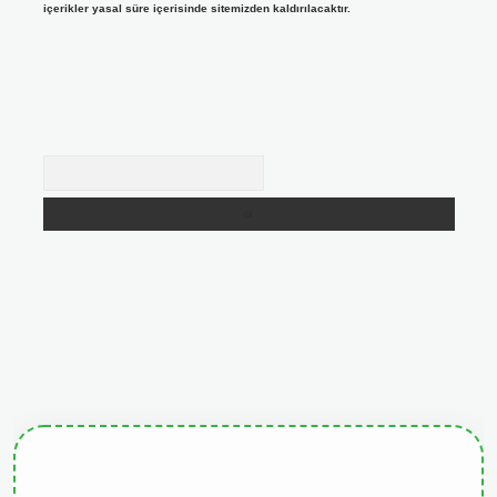
içerikler yasal süre içerisinde sitemizden kaldırılacaktır.
Arama
giris.org