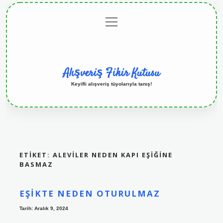
menüyü
Anasayfa
Gizlilik
Yasal
Hakkımızda
aç
Politikası
Uyarı
Alışveriş Fikir Kutusu
Keyifli alışveriş tüyolarıyla tanış!
ETIKET:
ALEVILER NEDEN KAPI EŞIĞINE
BASMAZ
EŞIKTE NEDEN OTURULMAZ
Tarih: Aralık 9, 2024