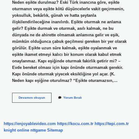
Neden eşikte durulmaz? Eski Türk inancına göre, eşikte
oturmanın veya eşikte kötü düşüncelerle vakit geçirmenin,
yoksulluk, bekârlık, günah ve hatta şeytanla
ilişkilendirileceğine inanılırdı. Eşikte oturmak ne anlama
gelir? Eşikte durmak ve oturmak, asılı kalmak, ne bu
dünyada ne de ahirette olmamak anlamına gelir ve eşik,
mümkün olduğunca çabuk geçilmesi gereken bir yer olarak
görülür. Eşikte uzun süre kalmak, eşikte oyalanmak ve
eşikte ikamet etmeyi kalıcı bir konum olarak kabul etmek
onaylanmaz. Kapı eşiğinde oturmak fakirlik getirir mi? –
Evde bereket olması için kapı önünde oturmamak gerekir.
Kapı önünde oturmak yiyecek eksikliğine yol açar. (K.
Neden kapı eşiğine oturulmaz? “Eşikte oturamazsın,…
Eşikte
Devamını okuyun
Yorum Bırak
Neden
Oturulmaz
https://enjoyablevideo.com
https://kocu.com.tr
https://tepi.com.tr
knight online
nttgame
Sitemap