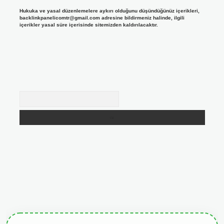
Hukuka ve yasal düzenlemelere aykırı olduğunu düşündüğünüz içerikleri,
backlinkpanelicomtr@gmail.com
adresine bildirmeniz halinde, ilgili
içerikler yasal süre içerisinde sitemizden kaldırılacaktır.
Arama
giris.org