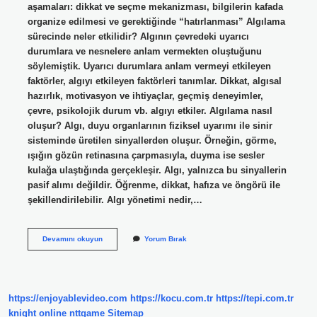
aşamaları: dikkat ve seçme mekanizması, bilgilerin kafada
organize edilmesi ve gerektiğinde “hatırlanması” Algılama
sürecinde neler etkilidir? Algının çevredeki uyarıcı
durumlara ve nesnelere anlam vermekten oluştuğunu
söylemiştik. Uyarıcı durumlara anlam vermeyi etkileyen
faktörler, algıyı etkileyen faktörleri tanımlar. Dikkat, algısal
hazırlık, motivasyon ve ihtiyaçlar, geçmiş deneyimler,
çevre, psikolojik durum vb. algıyı etkiler. Algılama nasıl
oluşur? Algı, duyu organlarının fiziksel uyarımı ile sinir
sisteminde üretilen sinyallerden oluşur. Örneğin, görme,
ışığın gözün retinasına çarpmasıyla, duyma ise sesler
kulağa ulaştığında gerçekleşir. Algı, yalnızca bu sinyallerin
pasif alımı değildir. Öğrenme, dikkat, hafıza ve öngörü ile
şekillendirilebilir. Algı yönetimi nedir,…
Algılama
Devamını okuyun
Yorum Bırak
Süreci
Nasıl
Işler
https://enjoyablevideo.com
https://kocu.com.tr
https://tepi.com.tr
knight online
nttgame
Sitemap