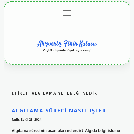
menüyü
Anasayfa
Gizlilik
Yasal
Hakkımızda
aç
Politikası
Uyarı
Alışveriş Fikir Kutusu
Keyifli alışveriş tüyolarıyla tanış!
ETIKET:
ALGILAMA YETENEĞI NEDIR
ALGILAMA SÜRECI NASIL IŞLER
Tarih: Eylül 23, 2024
Algılama sürecinin aşamaları nelerdir? Algıda bilgi işleme