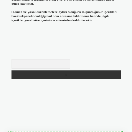
etmiş sayılırlar.
Hukuka ve yasal düzenlemelere aykırı olduğunu düşündüğünüz içerikleri,
backlinkpanelicomtr@gmail.com
adresine bildirmeniz halinde, ilgili
içerikler yasal süre içerisinde sitemizden kaldırılacaktır.
Arama
giris.org