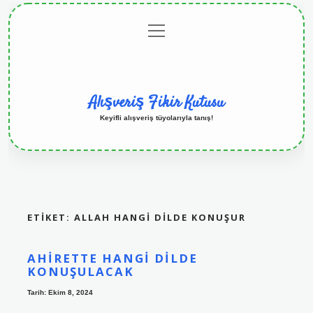
menüyü
Anasayfa
Gizlilik
Yasal
Hakkımızda
aç
Politikası
Uyarı
Alışveriş Fikir Kutusu
Keyifli alışveriş tüyolarıyla tanış!
ETIKET:
ALLAH HANGI DILDE KONUŞUR
AHIRETTE HANGI DILDE
KONUŞULACAK
Tarih: Ekim 8, 2024