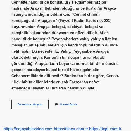
Cennette hangi dilde konuşulur? Peygamberimiz bir
hadisinde Arap milletinden olduğunu ve Kur’an’ın Arapça
lisanıyla indirildiğini bildirirken, “Cennet ehlinin
konuştuğu dil Arapçadır” (Feyzü’l-Kadir, Hadis no: 225)
buyurmuştur. Arapça, belagat, edebiyat, belagat ve
zenginlik bakımından dünyanın en güzel dilidir. Allah
hangi dilde konuşur? Peygamberlere vahiy yoluyla iletilen
mesajlar, anlaşılabilmeleri için kendi toplumlarının dilinde
iletilmiştir. Bu nedenle Hz. Vahiy, Peygambere Arapça
olarak iletilmiştir. Kur’an’ın bir iletişim aracı olarak
gönderildiği Arapça, tarih boyunca normal bir dilin ötesine
geçerek neredeyse kutsal bir dil haline gelmiştir.
Cehennemliklerin dili nedir? Bunlardan birine göre, Cenab-
ı Hak bütün diller içinde en çok Farsçadan nefret
etmektedir; şeytanlar Huzistan halkının diliyle…
Ahirette
Devamını okuyun
Yorum Bırak
Hangi
Dilde
Konuşulacak
https://enjoyablevideo.com
https://kocu.com.tr
https://tepi.com.tr