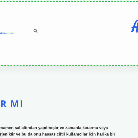
A
akkımızda
IR MI
amamen saf altından yapılmıştır ve zamanla kararma veya
eniktir ve bu da onu hassas ciltli kullanıcılar için harika bir