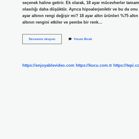
seçenek haline getirir. Ek olarak, 18 ayar mücevherler tamam
olasılığı daha düşüktür. Ayrıca hipoalerjeniktir ve bu da onu h
ayar altının rengi değişir mi? 18 ayar altın ürünleri %75 altın
altının rengini etkiler ve pembe bir renk…
18
Devamını okuyun
Yorum Bırak
Ayar
Altın
Kararır
Mı
https://enjoyablevideo.com
https://kocu.com.tr
https://tepi.c