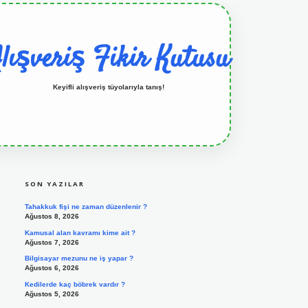
lışveriş Fikir Kutusu
Keyifli alışveriş tüyolarıyla tanış!
SIDEBAR
grandoperabet resmi sitesi
tulipbetgiris.org
SON YAZILAR
Tahakkuk fişi ne zaman düzenlenir ?
Ağustos 8, 2026
Kamusal alan kavramı kime ait ?
Ağustos 7, 2026
Bilgisayar mezunu ne iş yapar ?
Ağustos 6, 2026
Kedilerde kaç böbrek vardır ?
Ağustos 5, 2026