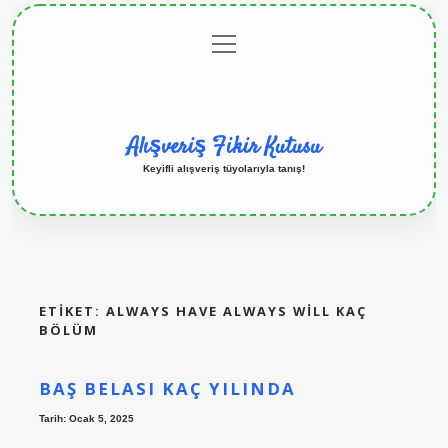
menüyü
Anasayfa
Gizlilik
Yasal
Hakkımızda
aç
Politikası
Uyarı
Alışveriş Fikir Kutusu
Keyifli alışveriş tüyolarıyla tanış!
ETIKET:
ALWAYS HAVE ALWAYS WILL KAÇ
BÖLÜM
BAŞ BELASI KAÇ YILINDA
Tarih: Ocak 5, 2025