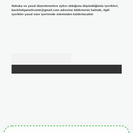
Hukuka ve yasal düzenlemelere aykırı olduğunu düşündüğünüz içerikleri,
backlinkpanelicomtr@gmail.com
adresine bildirmeniz halinde, ilgili
içerikler yasal süre içerisinde sitemizden kaldırılacaktır.
Arama
tgiris.org