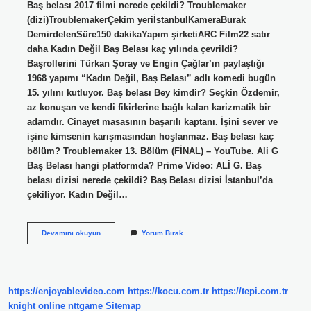
Baş belası 2017 filmi nerede çekildi? Troublemaker
(dizi)TroublemakerÇekim yeriİstanbulKameraBurak
DemirdelenSüre150 dakikaYapım şirketiARC Film22 satır
daha Kadın Değil Baş Belası kaç yılında çevrildi?
Başrollerini Türkan Şoray ve Engin Çağlar’ın paylaştığı
1968 yapımı “Kadın Değil, Baş Belası” adlı komedi bugün
15. yılını kutluyor. Baş belası Bey kimdir? Seçkin Özdemir,
az konuşan ve kendi fikirlerine bağlı kalan karizmatik bir
adamdır. Cinayet masasının başarılı kaptanı. İşini sever ve
işine kimsenin karışmasından hoşlanmaz. Baş belası kaç
bölüm? Troublemaker 13. Bölüm (FİNAL) – YouTube. Ali G
Baş Belası hangi platformda? Prime Video: ALİ G. Baş
belası dizisi nerede çekildi? Baş Belası dizisi İstanbul’da
çekiliyor. Kadın Değil…
Baş
Devamını okuyun
Yorum Bırak
Belası
Kaç
Yılında
https://enjoyablevideo.com
https://kocu.com.tr
https://tepi.com.tr
knight online
nttgame
Sitemap