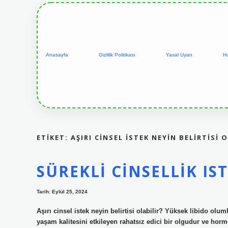
Anasayfa
Gizlilik Politikası
Yasal Uyarı
H
ETIKET:
AŞIRI CINSEL ISTEK NEYIN BELIRTISI 
SÜREKLI CINSELLIK I
Tarih: Eylül 25, 2024
Aşırı cinsel istek neyin belirtisi olabilir? Yüksek libido olum
yaşam kalitesini etkileyen rahatsız edici bir olgudur ve hor