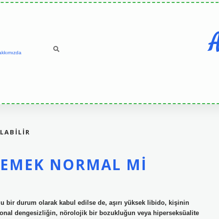
A
akkımızda
OLABILIR
STEMEK NORMAL MI
lu bir durum olarak kabul edilse de, aşırı yüksek libido, kişinin
monal dengesizliğin, nörolojik bir bozukluğun veya hiperseksüalite