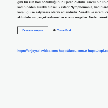
gibi bir ruh hali bozukluğunun işareti olabilir. Güçlü bir libid
kadın neden sürekli cinsellik ister? Nymphomania, kadınlarda 
karşılığı ise satyriasis olarak adlandırılır. Sürekli ve ısrarcı
aktivitelerini gerçekleştirme becerisini engeller. Neden süre
Sürekli
Devamını okuyun
Yorum Bırak
Cinsellik
Istemek
Normal
Mi
https://enjoyablevideo.com
https://kocu.com.tr
https://tepi.c