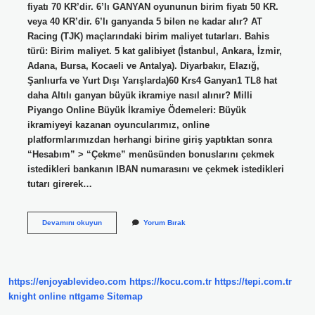
fiyatı 70 KR’dir. 6’lı GANYAN oyununun birim fiyatı 50 KR.
veya 40 KR’dir. 6’lı ganyanda 5 bilen ne kadar alır? AT
Racing (TJK) maçlarındaki birim maliyet tutarları. Bahis
türü: Birim maliyet. 5 kat galibiyet (İstanbul, Ankara, İzmir,
Adana, Bursa, Kocaeli ve Antalya). Diyarbakır, Elazığ,
Şanlıurfa ve Yurt Dışı Yarışlarda)60 Krs4 Ganyan1 TL8 hat
daha Altılı ganyan büyük ikramiye nasıl alınır? Milli
Piyango Online Büyük İkramiye Ödemeleri: Büyük
ikramiyeyi kazanan oyuncularımız, online
platformlarımızdan herhangi birine giriş yaptıktan sonra
“Hesabım” > “Çekme” menüsünden bonuslarını çekmek
istedikleri bankanın IBAN numarasını ve çekmek istedikleri
tutarı girerek…
6
Devamını okuyun
Yorum Bırak
Lı
Ganyan
Ne
Kadar
Veriyor
https://enjoyablevideo.com
https://kocu.com.tr
https://tepi.com.tr
knight online
nttgame
Sitemap