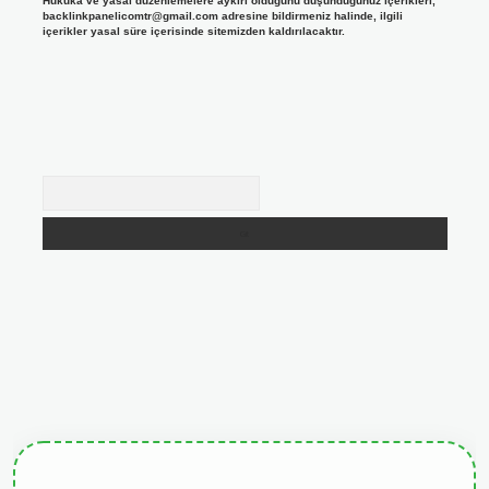
Hukuka ve yasal düzenlemelere aykırı olduğunu düşündüğünüz içerikleri,
backlinkpanelicomtr@gmail.com
adresine bildirmeniz halinde, ilgili
içerikler yasal süre içerisinde sitemizden kaldırılacaktır.
Arama
giris.org