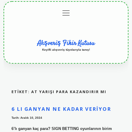
menüyü
Anasayfa
Gizlilik
Yasal
Hakkımızda
aç
Politikası
Uyarı
Alışveriş Fikir Kutusu
Keyifli alışveriş tüyolarıyla tanış!
ETIKET:
AT YARIŞI PARA KAZANDIRIR MI
6 LI GANYAN NE KADAR VERIYOR
Tarih: Aralık 10, 2024
6’lı ganyan kaç para? SIGN BETTING oyunlarının birim