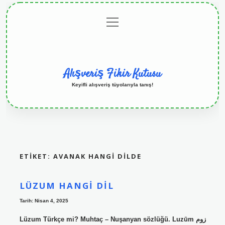
menüyü
Anasayfa
Gizlilik
Yasal
Hakkımızda
aç
Politikası
Uyarı
Alışveriş Fikir Kutusu
Keyifli alışveriş tüyolarıyla tanış!
ETIKET:
AVANAK HANGI DILDE
LÜZUM HANGI DIL
Tarih: Nisan 4, 2025
Lüzum Türkçe mi? Muhtaç – Nuşanyan sözlüğü. Luzūm زوم