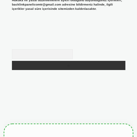
Hukuka ve yasal düzenlemelere aykırı olduğunu düşündüğünüz içerikleri,
backlinkpanelicomtr@gmail.com
adresine bildirmeniz halinde, ilgili
içerikler yasal süre içerisinde sitemizden kaldırılacaktır.
Arama
tgiris.org