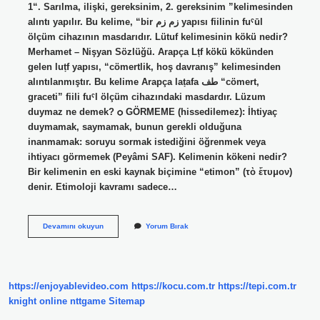
“1. Sarılma, ilişki, gereksinim, 2. gereksinim ”kelimesinden
alıntı yapılır. Bu kelime, “bir زم زم yapısı fiilinin fuˁūl
ölçüm cihazının masdarıdır. Lütuf kelimesinin kökü nedir?
Merhamet – Nişyan Sözlüğü. Arapça Lṭf kökü kökünden
gelen luṭf yapısı, “cömertlik, hoş davranış” kelimesinden
alıntılanmıştır. Bu kelime Arapça laṭafa طف “cömert,
graceti” fiili fuˁl ölçüm cihazındaki masdardır. Lüzum
duymaz ne demek? ѻ GÖRMEME (hissedilemez): İhtiyaç
duymamak, saymamak, bunun gerekli olduğuna
inanmamak: soruyu sormak istediğini öğrenmek veya
ihtiyacı görmemek (Peyâmi SAF). Kelimenin kökeni nedir?
Bir kelimenin en eski kaynak biçimine “etimon” (τὸ ἔτυμον)
denir. Etimoloji kavramı sadece…
Lüzum
Devamını okuyun
Yorum Bırak
Hangi
Dil
https://enjoyablevideo.com
https://kocu.com.tr
https://tepi.com.tr
knight online
nttgame
Sitemap