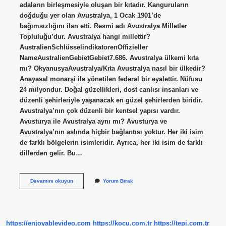
adaların birleşmesiyle oluşan bir kıtadır. Kanguruların
doğduğu yer olan Avustralya, 1 Ocak 1901’de
bağımsızlığını ilan etti. Resmi adı Avustralya Milletler
Topluluğu’dur. Avustralya hangi millettir?
AustralienSchlüsselindikatorenOffizieller
NameAustralienGebietGebiet7.686. Avustralya ülkemi kıta
mı? OkyanusyaAvustralya/Kıta Avustralya nasıl bir ülkedir?
Anayasal monarşi ile yönetilen federal bir eyalettir. Nüfusu
24 milyondur. Doğal güzellikleri, dost canlısı insanları ve
düzenli şehirleriyle yaşanacak en güzel şehirlerden biridir.
Avustralya’nın çok düzenli bir kentsel yapısı vardır.
Avusturya ile Avustralya aynı mı? Avusturya ve
Avustralya’nın aslında hiçbir bağlantısı yoktur. Her iki isim
de farklı bölgelerin isimleridir. Ayrıca, her iki isim de farklı
dillerden gelir. Bu…
Avustralya
Devamını okuyun
Yorum Bırak
Hangi
Ülke
https://enjoyablevideo.com
https://kocu.com.tr
https://tepi.com.tr