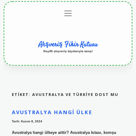
menüyü
Anasayfa
Gizlilik
Yasal
Hakkımızda
aç
Politikası
Uyarı
Alışveriş Fikir Kutusu
Keyifli alışveriş tüyolarıyla tanış!
ETIKET:
AVUSTRALYA VE TÜRKIYE DOST MU
AVUSTRALYA HANGI ÜLKE
Tarih: Kasım 8, 2024
Avustralya hangi ülkeye aittir? Avustralya kıtası, komşu