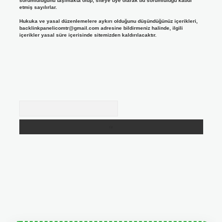
sorumluluğunu taşımakta olup, siteye üye olarak bu sorumluluğu kabul
etmiş sayılırlar.
Hukuka ve yasal düzenlemelere aykırı olduğunu düşündüğünüz içerikleri,
backlinkpanelicomtr@gmail.com
adresine bildirmeniz halinde, ilgili
içerikler yasal süre içerisinde sitemizden kaldırılacaktır.
Arama
ris.org