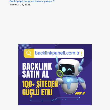
Bal köpüğü hangi alt tonlara yakışır ?
Temmuz 25, 2026