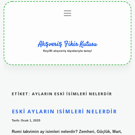
menüyü
Anasayfa
Gizlilik
Yasal
Hakkımızda
aç
Politikası
Uyarı
Alışveriş Fikir Kutusu
Keyifli alışveriş tüyolarıyla tanış!
ETIKET:
AYLARIN ESKI ISIMLERI NELERDIR
ESKI AYLARIN ISIMLERI NELERDIR
Tarih: Ocak 1, 2025
Rumi takvimin ay isimleri nelerdir? Zemheri, Güçlük, Mart,