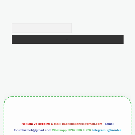
Arama
tgiris.org
Reklam ve İletişim:
E-mail:
backlinkpaneli@gmail.com
Teams:
forumhizmeti@gmail.com
Whatsapp: 0262 606 0 726
Telegram: @karabul