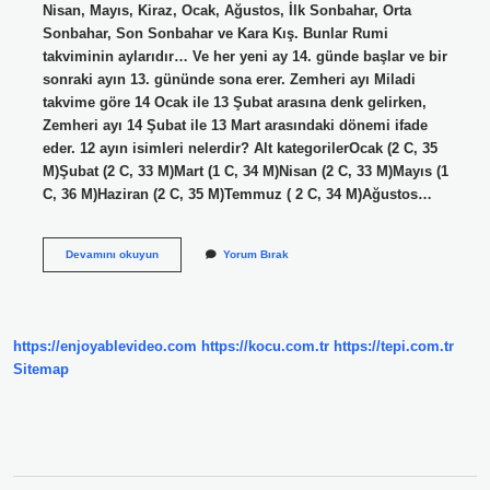
Nisan, Mayıs, Kiraz, Ocak, Ağustos, İlk Sonbahar, Orta
Sonbahar, Son Sonbahar ve Kara Kış. Bunlar Rumi
takviminin aylarıdır… Ve her yeni ay 14. günde başlar ve bir
sonraki ayın 13. gününde sona erer. Zemheri ayı Miladi
takvime göre 14 Ocak ile 13 Şubat arasına denk gelirken,
Zemheri ayı 14 Şubat ile 13 Mart arasındaki dönemi ifade
eder. 12 ayın isimleri nelerdir? Alt kategorilerOcak (2 C, 35
M)Şubat (2 C, 33 M)Mart (1 C, 34 M)Nisan (2 C, 33 M)Mayıs (1
C, 36 M)Haziran (2 C, 35 M)Temmuz ( 2 C, 34 M)Ağustos…
Eski
Devamını okuyun
Yorum Bırak
Ayların
Isimleri
Nelerdir
https://enjoyablevideo.com
https://kocu.com.tr
https://tepi.com.tr
Sitemap