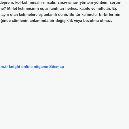
deprem, kol-kol, misafir-misafir, sınav-sınav, yöntem-yöntem, sorun-
e? Millet kelimesinin eş anlamlıları herkes, kabile ve millettir. Eş
ı aynı olan kelimelere eş anlamlı denir. Bu tür kelimeler birbirlerinin
ildiğinde cümlenin anlamında bir değişiklik veya bozulma olmaz.
om.tr
knight online
nttgame
Sitemap