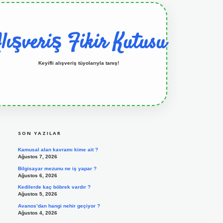
lışveriş Fikir Kutusu
Keyifli alışveriş tüyolarıyla tanış!
SIDEBAR
grandoperabet resmi sitesi
tulipbetgiris.org
SON YAZILAR
Kamusal alan kavramı kime ait ?
Ağustos 7, 2026
Bilgisayar mezunu ne iş yapar ?
Ağustos 6, 2026
Kedilerde kaç böbrek vardır ?
Ağustos 5, 2026
Avanos’dan hangi nehir geçiyor ?
Ağustos 4, 2026