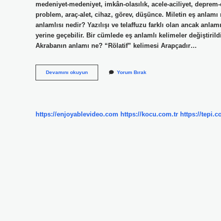
medeniyet-medeniyet, imkân-olasılık, acele-aciliyet, deprem-
problem, araç-alet, cihaz, görev, düşünce. Miletin eş anlamı n
anlamlısı nedir? Yazılışı ve telaffuzu farklı olan ancak anlam
yerine geçebilir. Bir cümlede eş anlamlı kelimeler değiştir
Akrabanın anlamı ne? “Rölatif” kelimesi Arapçadır…
Akrabanin
Devamını okuyun
Yorum Bırak
Eş
Anlamlısı
Nedir
https://enjoyablevideo.com
https://kocu.com.tr
https://tepi.c