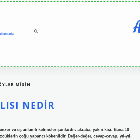
A
akkımızda
ÖYLER MISIN
ISI NEDIR
zer ve eş anlamlı kelimeler şunlardır: akraba, yakın kişi. Bana 10
cüklerin çoğu yabancı kökenlidir. Değer-değer, cevap-cevap, yıl-yıl,