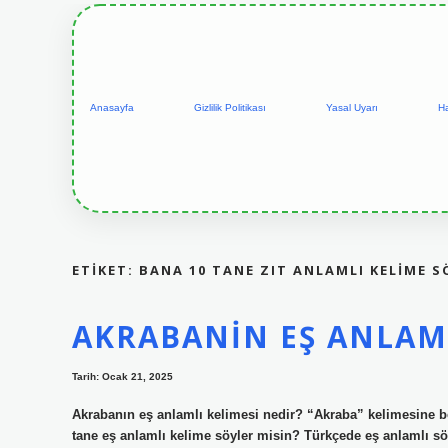
Anasayfa
Gizlilik Politikası
Yasal Uyarı
H
ETIKET:
BANA 10 TANE ZIT ANLAMLI KELIME S
AKRABANIN EŞ ANLAML
Tarih: Ocak 21, 2025
Akrabanın eş anlamlı kelimesi nedir? “Akraba” kelimesine ben
tane eş anlamlı kelime söyler misin? Türkçede eş anlamlı söz