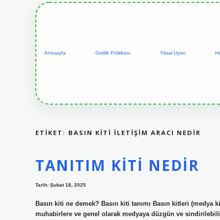
Anasayfa
Gizlilik Politikası
Yasal Uyarı
H
ETIKET:
BASIN KITI ILETIŞIM ARACI NEDIR
TANITIM KITI NEDIR
Tarih: Şubat 18, 2025
Basın kiti ne demek? Basın kiti tanımı Basın kitleri (medya kit
muhabirlere ve genel olarak medyaya düzgün ve sindirilebilir