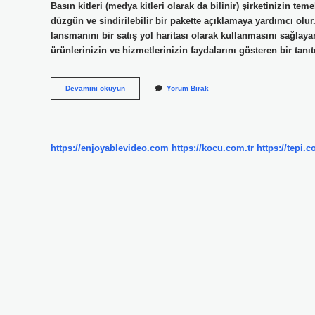
Basın kitleri (medya kitleri olarak da bilinir) şirketinizin t
düzgün ve sindirilebilir bir pakette açıklamaya yardımcı olur. S
lansmanını bir satış yol haritası olarak kullanmasını sağlaya
ürünlerinizin ve hizmetlerinizin faydalarını gösteren bir tanıtı
Tanıtım
Devamını okuyun
Yorum Bırak
Kiti
Nedir
https://enjoyablevideo.com
https://kocu.com.tr
https://tepi.c