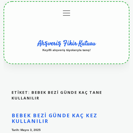
menüyü
Anasayfa
Gizlilik
Yasal
Hakkımızda
aç
Politikası
Uyarı
Alışveriş Fikir Kutusu
Keyifli alışveriş tüyolarıyla tanış!
ETIKET:
BEBEK BEZI GÜNDE KAÇ TANE
KULLANILIR
BEBEK BEZI GÜNDE KAÇ KEZ
KULLANILIR
Tarih: Mayıs 3, 2025