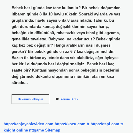
Bebek bezi günde kaç tane kullanılır? Bir bebek doğumdan
itibaren günde 8 ila 10 havlu tüketir. Sonraki aylarda ve yaş
gruplarında, havlu sayısı 6 ila 8 arasındadır. Tabii ki, bu
gibi durumlarda kumaş değişikliklerinin sayısı hariç,
bebeğinizin döküntüsü, rahatsızlık veya ishal gibi egzama,
genellikle tuvalette. Babyneo, ne kadar ucuz? Bebek günde
kaç kez bez değiştirir? Hangi aralıkların nasıl düşmesi
gerekir? Bir bebek günde en az 6-7 kez değiştirilmelidir.
Bazen ilk birkaç ay içinde daha sık olabiliriz, eğer öyleyse,
her kirli olduğunda bezi değiştirmeliyiz. Bebek bezi kaç
saatte bir? Kontaminasyondan sonra bebeğinizin bezlerini
değiştirmek, döküntü oluşumunu mümkün olan en kısa
sürede…
Bebek
Devamını okuyun
Yorum Bırak
Bezi
Günde
Kaç
Kez
Kullanılır
https://enjoyablevideo.com
https://kocu.com.tr
https://tepi.com.tr
knight online
nttgame
Sitemap