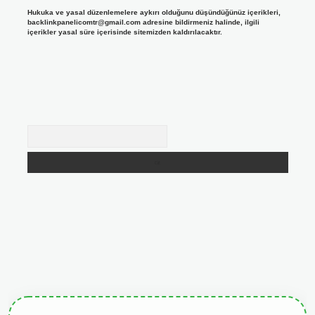
Hukuka ve yasal düzenlemelere aykırı olduğunu düşündüğünüz içerikleri,
backlinkpanelicomtr@gmail.com
adresine bildirmeniz halinde, ilgili
içerikler yasal süre içerisinde sitemizden kaldırılacaktır.
Arama
giris.org