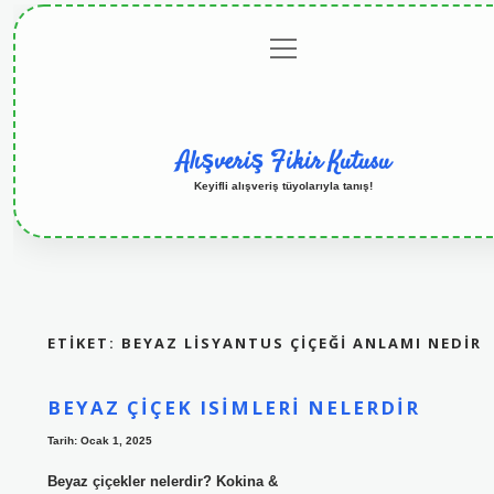
menüyü
Anasayfa
Gizlilik
Yasal
Hakkımızd
aç
Politikası
Uyarı
Alışveriş Fikir Kutusu
Keyifli alışveriş tüyolarıyla tanış!
ETIKET:
BEYAZ LISYANTUS ÇIÇEĞI ANLAMI NEDIR
BEYAZ ÇIÇEK ISIMLERI NELERDIR
Tarih: Ocak 1, 2025
Beyaz çiçekler nelerdir? Kokina &