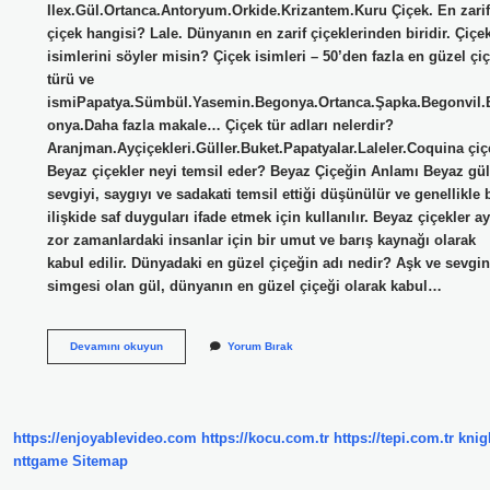
Ilex.Gül.Ortanca.Antoryum.Orkide.Krizantem.Kuru Çiçek. En zarif
çiçek hangisi? Lale. Dünyanın en zarif çiçeklerinden biridir. Çiçe
isimlerini söyler misin? Çiçek isimleri – 50’den fazla en güzel çi
türü ve
ismiPapatya.Sümbül.Yasemin.Begonya.Ortanca.Şapka.Begonvil.
onya.Daha fazla makale… Çiçek tür adları nelerdir?
Aranjman.Ayçiçekleri.Güller.Buket.Papatyalar.Laleler.Coquina çiç
Beyaz çiçekler neyi temsil eder? Beyaz Çiçeğin Anlamı Beyaz güll
sevgiyi, saygıyı ve sadakati temsil ettiği düşünülür ve genellikle b
ilişkide saf duyguları ifade etmek için kullanılır. Beyaz çiçekler ay
zor zamanlardaki insanlar için bir umut ve barış kaynağı olarak
kabul edilir. Dünyadaki en güzel çiçeğin adı nedir? Aşk ve sevgin
simgesi olan gül, dünyanın en güzel çiçeği olarak kabul…
Beyaz
Devamını okuyun
Yorum Bırak
Çiçek
Isimleri
Nelerdir
https://enjoyablevideo.com
https://kocu.com.tr
https://tepi.com.tr
knig
nttgame
Sitemap