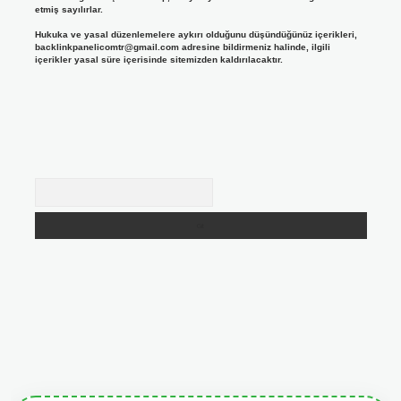
etmiş sayılırlar.
Hukuka ve yasal düzenlemelere aykırı olduğunu düşündüğünüz içerikleri,
backlinkpanelicomtr@gmail.com
adresine bildirmeniz halinde, ilgili
içerikler yasal süre içerisinde sitemizden kaldırılacaktır.
Arama
giris.org