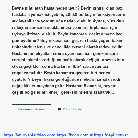
Beyne pıhtı atan hasta neden uyur? Beyin pıhtısı olan bazı
hastalar uyumak isteyebilir, çünkü bu beyin fonksiyonlarını
etkileyebilir ve yorgunluğa neden olabilir. Ayrıca, vücudun
iyileşme sürecine odaklanması ve enerji toplaması için
uykuya ihtiyacı olabilir. Beyin kanaması geçiren hasta kaç
gün uyutulur? Beyin kanaması geçiren hasta yoğun bakım
ünitesinde izlenir ve genellikle cerrahi olarak tedavi edilir.
Hastanın ameliyattan sonra uyanması için gereken süre
cerrahi işlemin zorluğuna bağlı olarak değişir. Anestezinin
etkisi geçtikten sonra hastanın ilk 24 saat uyuması
engellenmelidir. Beyin kanaması geçiren biri neden
uyutulur? Beyin hasar gördüğünde metabolizmada ciddi
değişiklikler meydana gelir. Hastanın ötanazisi, beynin
çeşitli bölgelerinin enerji gereksinimlerini azaltarak…
Beyin
Devamını okuyun
Yorum Bırak
Kanaması
Geçiren
Hasta
Neden
Çok
https://enjoyablevideo.com
https://kocu.com.tr
https://tepi.com.tr
Uyur