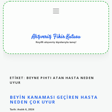
menüyü
Anasayfa
Gizlilik
Yasal
Hakkımızda
aç
Politikası
Uyarı
Alışveriş Fikir Kutusu
Keyifli alışveriş tüyolarıyla tanış!
ETIKET:
BEYNE PIHTI ATAN HASTA NEDEN
UYUR
BEYIN KANAMASI GEÇIREN HASTA
NEDEN ÇOK UYUR
Tarih: Aralık 6, 2024