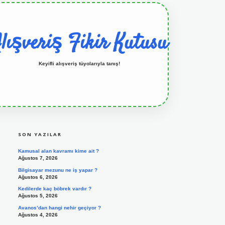
lışveriş Fikir Kutusu
Keyifli alışveriş tüyolarıyla tanış!
SIDEBAR
grandoperabet resmi sitesi
tulipbetgiris.org
SON YAZILAR
Kamusal alan kavramı kime ait ?
Ağustos 7, 2026
Bilgisayar mezunu ne iş yapar ?
Ağustos 6, 2026
Kedilerde kaç böbrek vardır ?
Ağustos 5, 2026
Avanos’dan hangi nehir geçiyor ?
Ağustos 4, 2026