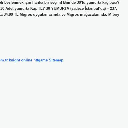
i beslenmek için harika bir seçim! Bim’de 30’lu yumurta kaç para?
da. 30 Adet yumurta Kaç TL? 30 YUMURTA (sadece İstanbul’da) – 237.
ta 34,90 TL Migros uygulamasında ve Migros mağazalarında. M boy
om.tr
knight online
nttgame
Sitemap