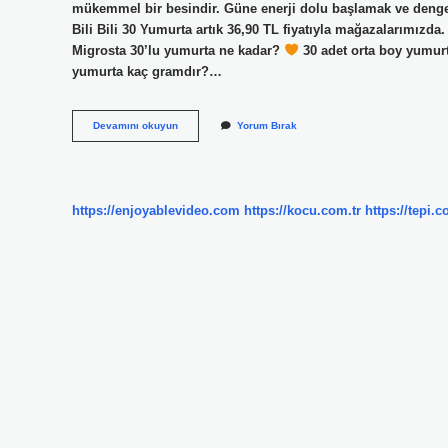
mükemmel bir besindir. Güne enerji dolu başlamak ve dengel
Bili Bili 30 Yumurta artık 36,90 TL fiyatıyla mağazalarımız
Migrosta 30’lu yumurta ne kadar?
30 adet orta boy yumur
yumurta kaç gramdır?…
1
Devamını okuyun
Yorum Bırak
Yumurta
Kaç
Tl
2024
https://enjoyablevideo.com
https://kocu.com.tr
https://tepi.c