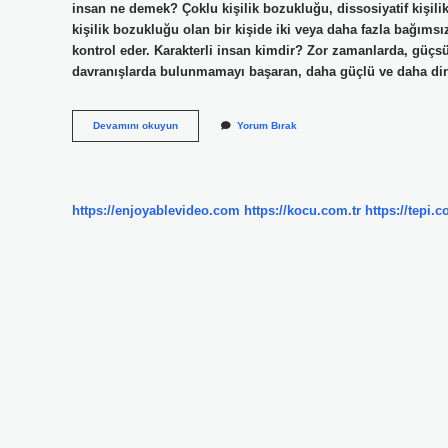
insan ne demek? Çoklu kişilik bozukluğu, dissosiyatif kişilik
kişilik bozukluğu olan bir kişide iki veya daha fazla bağımsız 
kontrol eder. Karakterli insan kimdir? Zor zamanlarda, güç
davranışlarda bulunmamayı başaran, daha güçlü ve daha din
Cok
Devamını okuyun
Yorum Bırak
Karakterli
Ne
Demek
https://enjoyablevideo.com
https://kocu.com.tr
https://tepi.c