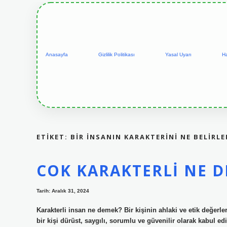
Anasayfa
Gizlilik Politikası
Yasal Uyarı
H
ETIKET:
BIR INSANIN KARAKTERINI NE BELIRLE
COK KARAKTERLI NE 
Tarih: Aralık 31, 2024
Karakterli insan ne demek? Bir kişinin ahlaki ve etik değerler
bir kişi dürüst, saygılı, sorumlu ve güvenilir olarak kabul edi