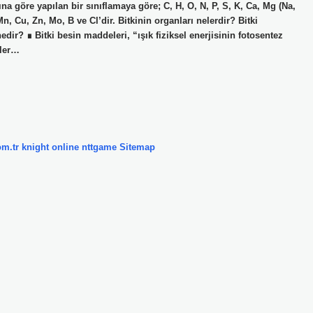
na göre yapılan bir sınıflamaya göre; C, H, O, N, P, S, K, Ca, Mg (Na,
, Cu, Zn, Mo, B ve Cl’dir. Bitkinin organları nelerdir? Bitki
dir? ∎ Bitki besin maddeleri, “ışık fiziksel enerjisinin fotosentez
iler…
om.tr
knight online
nttgame
Sitemap