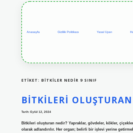
Anasayfa
Gizlilik Politikası
Yasal Uyarı
H
ETIKET:
BITKILER NEDIR 9 SINIF
BITKILERI OLUŞTURAN
Tarih: Eylül 12, 2024
Bitkileri oluşturan nedir? Yapraklar, gövdeler, kökler, çiçekle
olarak adlandırılır. Her organ; belirli bir işlevi yerine getirme