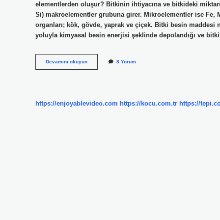
elementlerden oluşur? Bitkinin ihtiyacına ve bitkideki miktarı
Si) makroelementler grubuna girer. Mikroelementler ise Fe, Mn
organları; kök, gövde, yaprak ve çiçek. Bitki besin maddesi ne
yoluyla kimyasal besin enerjisi şeklinde depolandığı ve bitk
Bitkileri
Devamını okuyun
8 Yorum
Oluşturan
Şey
Nedir
https://enjoyablevideo.com
https://kocu.com.tr
https://tepi.c