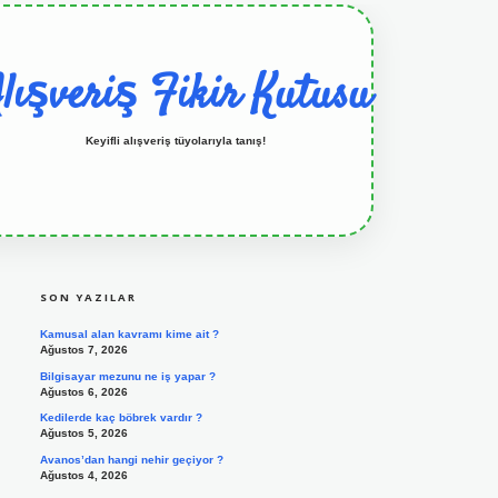
lışveriş Fikir Kutusu
Keyifli alışveriş tüyolarıyla tanış!
SIDEBAR
grandoperabet resmi sitesi
tulipbetgiris.org
SON YAZILAR
Kamusal alan kavramı kime ait ?
Ağustos 7, 2026
Bilgisayar mezunu ne iş yapar ?
Ağustos 6, 2026
Kedilerde kaç böbrek vardır ?
Ağustos 5, 2026
Avanos’dan hangi nehir geçiyor ?
Ağustos 4, 2026