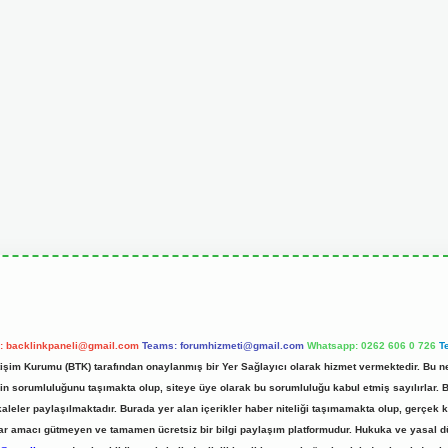
l:
backlinkpaneli@gmail.com
Teams:
forumhizmeti@gmail.com
Whatsapp: 0262 606 0 726
T
etişim Kurumu (BTK) tarafından onaylanmış bir Yer Sağlayıcı olarak hizmet vermektedir. Bu ne
 sorumluluğunu taşımakta olup, siteye üye olarak bu sorumluluğu kabul etmiş sayılırlar. Bu 
kaleler paylaşılmaktadır. Burada yer alan içerikler haber niteliği taşımamakta olup, gerç
z, kar amacı gütmeyen ve tamamen ücretsiz bir bilgi paylaşım platformudur. Hukuka ve yasal 