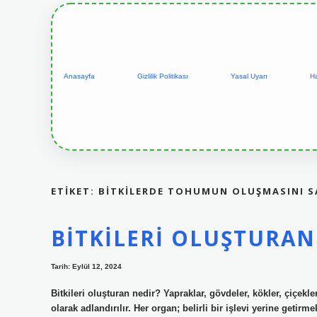
Anasayfa
Gizlilik Politikası
Yasal Uyarı
H
ETIKET:
BITKILERDE TOHUMUN OLUŞMASINI S
BITKILERI OLUŞTURAN
Tarih: Eylül 12, 2024
Bitkileri oluşturan nedir? Yapraklar, gövdeler, kökler, çiçekle
olarak adlandırılır. Her organ; belirli bir işlevi yerine getirme