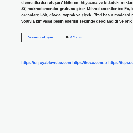
elementlerden oluşur? Bitkinin ihtiyacına ve bitkideki miktarı
Si) makroelementler grubuna girer. Mikroelementler ise Fe, Mn
organları; kök, gövde, yaprak ve çiçek. Bitki besin maddesi ne
yoluyla kimyasal besin enerjisi şeklinde depolandığı ve bitk
Bitkileri
Devamını okuyun
8 Yorum
Oluşturan
Şey
Nedir
https://enjoyablevideo.com
https://kocu.com.tr
https://tepi.c