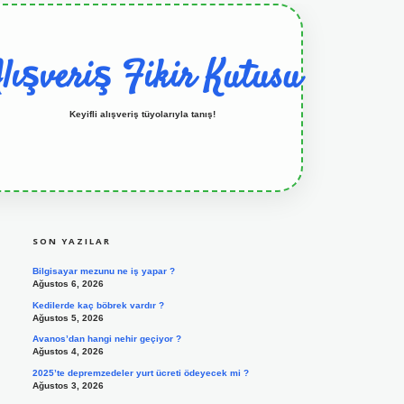
lışveriş Fikir Kutusu
Keyifli alışveriş tüyolarıyla tanış!
SIDEBAR
grandoperabet resmi sitesi
tulipbetgiris.org
SON YAZILAR
Bilgisayar mezunu ne iş yapar ?
Ağustos 6, 2026
Kedilerde kaç böbrek vardır ?
Ağustos 5, 2026
Avanos’dan hangi nehir geçiyor ?
Ağustos 4, 2026
2025’te depremzedeler yurt ücreti ödeyecek mi ?
Ağustos 3, 2026