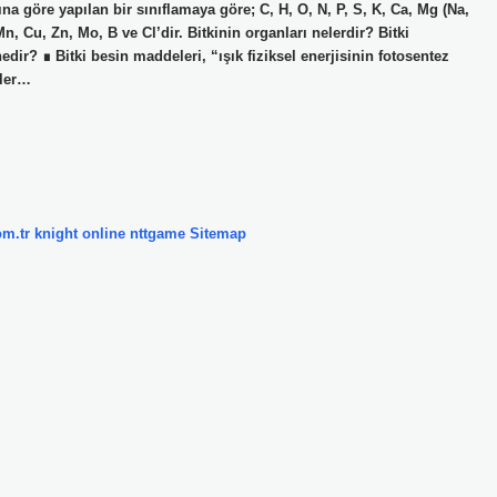
na göre yapılan bir sınıflamaya göre; C, H, O, N, P, S, K, Ca, Mg (Na,
, Cu, Zn, Mo, B ve Cl’dir. Bitkinin organları nelerdir? Bitki
dir? ∎ Bitki besin maddeleri, “ışık fiziksel enerjisinin fotosentez
iler…
om.tr
knight online
nttgame
Sitemap