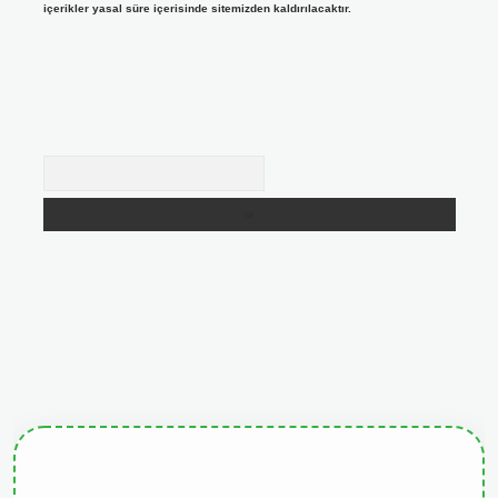
içerikler yasal süre içerisinde sitemizden kaldırılacaktır.
Arama
giris.org