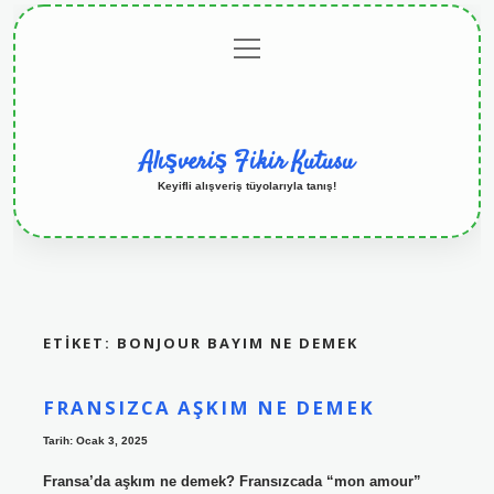
menüyü
Anasayfa
Gizlilik
Yasal
Hakkımızda
aç
Politikası
Uyarı
Alışveriş Fikir Kutusu
Keyifli alışveriş tüyolarıyla tanış!
ETIKET:
BONJOUR BAYIM NE DEMEK
FRANSIZCA AŞKIM NE DEMEK
Tarih: Ocak 3, 2025
Fransa’da aşkım ne demek? Fransızcada “mon amour”