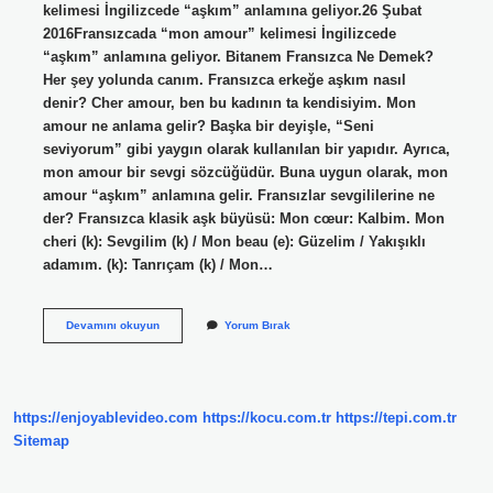
kelimesi İngilizcede “aşkım” anlamına geliyor.26 Şubat
2016Fransızcada “mon amour” kelimesi İngilizcede
“aşkım” anlamına geliyor. Bitanem Fransızca Ne Demek?
Her şey yolunda canım. Fransızca erkeğe aşkım nasıl
denir? Cher amour, ben bu kadının ta kendisiyim. Mon
amour ne anlama gelir? Başka bir deyişle, “Seni
seviyorum” gibi yaygın olarak kullanılan bir yapıdır. Ayrıca,
mon amour bir sevgi sözcüğüdür. Buna uygun olarak, mon
amour “aşkım” anlamına gelir. Fransızlar sevgililerine ne
der? Fransızca klasik aşk büyüsü: Mon cœur: Kalbim. Mon
cheri (k): Sevgilim (k) / Mon beau (e): Güzelim / Yakışıklı
adamım. (k): Tanrıçam (k) / Mon…
Fransızca
Devamını okuyun
Yorum Bırak
Aşkım
Ne
Demek
https://enjoyablevideo.com
https://kocu.com.tr
https://tepi.com.tr
Sitemap