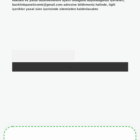
Hukuka ve yasal düzenlemelere aykırı olduğunu düşündüğünüz içerikleri,
backlinkpanelicomtr@gmail.com
adresine bildirmeniz halinde, ilgili
içerikler yasal süre içerisinde sitemizden kaldırılacaktır.
Arama
giris.org