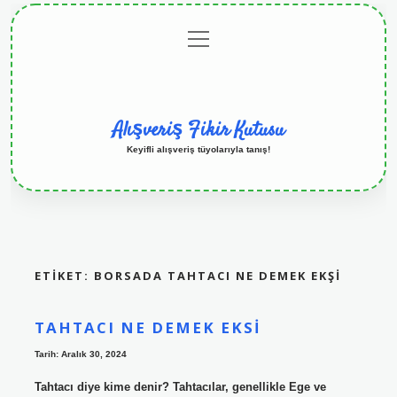
menüyü
Anasayfa
Gizlilik
Yasal
Hakkımızda
aç
Politikası
Uyarı
Alışveriş Fikir Kutusu
Keyifli alışveriş tüyolarıyla tanış!
ETIKET:
BORSADA TAHTACI NE DEMEK EKŞI
TAHTACI NE DEMEK EKSI
Tarih: Aralık 30, 2024
Tahtacı diye kime denir? Tahtacılar, genellikle Ege ve