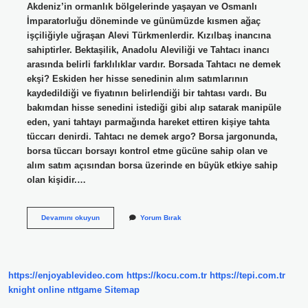
Akdeniz’in ormanlık bölgelerinde yaşayan ve Osmanlı
İmparatorluğu döneminde ve günümüzde kısmen ağaç
işçiliğiyle uğraşan Alevi Türkmenlerdir. Kızılbaş inancına
sahiptirler. Bektaşilik, Anadolu Aleviliği ve Tahtacı inancı
arasında belirli farklılıklar vardır. Borsada Tahtacı ne demek
ekşi? Eskiden her hisse senedinin alım satımlarının
kaydedildiği ve fiyatının belirlendiği bir tahtası vardı. Bu
bakımdan hisse senedini istediği gibi alıp satarak manipüle
eden, yani tahtayı parmağında hareket ettiren kişiye tahta
tüccarı denirdi. Tahtacı ne demek argo? Borsa jargonunda,
borsa tüccarı borsayı kontrol etme gücüne sahip olan ve
alım satım açısından borsa üzerinde en büyük etkiye sahip
olan kişidir.…
Tahtacı
Devamını okuyun
Yorum Bırak
Ne
Demek
Eksi
https://enjoyablevideo.com
https://kocu.com.tr
https://tepi.com.tr
knight online
nttgame
Sitemap