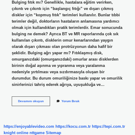
Bulging fıtık mı? Genellikle, hastalara eğitim verirken,
çıkıntı ve çıkıntı için “başlangıç ​​fıtığı” ve dışarı çıkmış
diskler için “kopmuş fıtık” terimleri kullanılır. Bunlar tıbbi
terimler değil, doktorların hastaların anlamasına yardımcı
olmak için kullandıkları pratik terimlerdir. Emar sonucunda
bulging ne demek? Ayrıca BT ve MR raporlarında çok sık
kullanılan çıkıntı, disklerin omur kenarlarından yaygın
olarak dışarı çıkması olan protrüzyonun daha hafif bir
şeklidir. Bulging ağrı yapar mı? Fıtıklaşmış disk,
omurganızdaki (omurganızdaki) omurlar arası disklerden
birinin doğal aşınma ve yıpranma veya yaralanma
nedeniyle yırtılması veya sızdırmasıyla oluşan bir
durumdur. Bu durum omuriliğinize baskı yapar ve omurilik
sinirlerinizi tahriş ederek ağrıya, uyuşukluğa ve…
Boyun
Devamını okuyun
Yorum Bırak
Bulging
Nedir
https://enjoyablevideo.com
https://kocu.com.tr
https://tepi.com.tr
knight online
nttgame
Sitemap