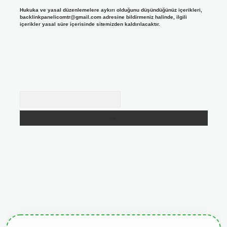
Hukuka ve yasal düzenlemelere aykırı olduğunu düşündüğünüz içerikleri,
backlinkpanelicomtr@gmail.com
adresine bildirmeniz halinde, ilgili
içerikler yasal süre içerisinde sitemizden kaldırılacaktır.
Arama
giris.org