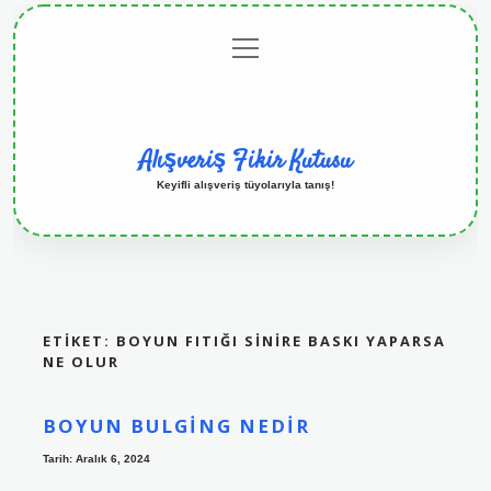
menüyü
Anasayfa
Gizlilik
Yasal
Hakkımızda
aç
Politikası
Uyarı
Alışveriş Fikir Kutusu
Keyifli alışveriş tüyolarıyla tanış!
ETIKET:
BOYUN FITIĞI SINIRE BASKI YAPARSA
NE OLUR
BOYUN BULGING NEDIR
Tarih: Aralık 6, 2024