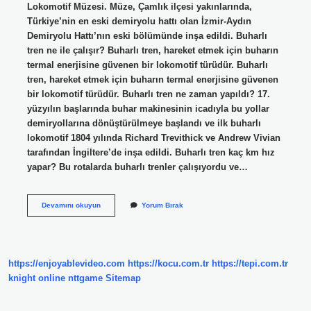
Lokomotif Müzesi. Müze, Çamlık ilçesi yakınlarında,
Türkiye’nin en eski demiryolu hattı olan İzmir-Aydın
Demiryolu Hattı’nın eski bölümünde inşa edildi. Buharlı
tren ne ile çalışır? Buharlı tren, hareket etmek için buharın
termal enerjisine güvenen bir lokomotif türüdür. Buharlı
tren, hareket etmek için buharın termal enerjisine güvenen
bir lokomotif türüdür. Buharlı tren ne zaman yapıldı? 17.
yüzyılın başlarında buhar makinesinin icadıyla bu yollar
demiryollarına dönüştürülmeye başlandı ve ilk buharlı
lokomotif 1804 yılında Richard Trevithick ve Andrew Vivian
tarafından İngiltere’de inşa edildi. Buharlı tren kaç km hız
yapar? Bu rotalarda buharlı trenler çalışıyordu ve…
Buharlı
Devamını okuyun
Yorum Bırak
Tren
Var
Mı
https://enjoyablevideo.com
https://kocu.com.tr
https://tepi.com.tr
knight online
nttgame
Sitemap