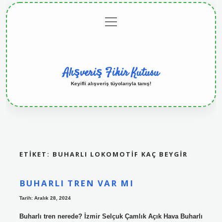
menüyü
Anasayfa
Gizlilik
Yasal
Hakkımızda
aç
Politikası
Uyarı
Alışveriş Fikir Kutusu
Keyifli alışveriş tüyolarıyla tanış!
ETIKET:
BUHARLI LOKOMOTIF KAÇ BEYGIR
BUHARLI TREN VAR MI
Tarih: Aralık 28, 2024
Buharlı tren nerede? İzmir Selçuk Çamlık Açık Hava Buharlı