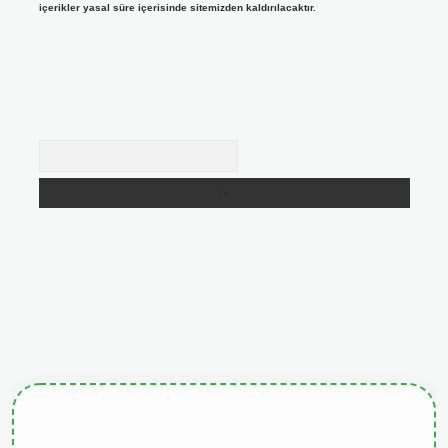
içerikler yasal süre içerisinde sitemizden kaldırılacaktır.
Arama
giris.org