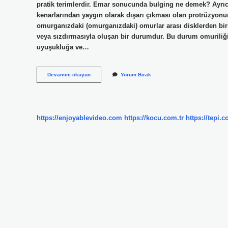
pratik terimlerdir. Emar sonucunda bulging ne demek? Ayrıca
kenarlarından yaygın olarak dışarı çıkması olan protrüzyonun 
omurganızdaki (omurganızdaki) omurlar arası disklerden bir
veya sızdırmasıyla oluşan bir durumdur. Bu durum omuriliğini
uyuşukluğa ve…
Boyun
Devamını okuyun
Yorum Bırak
Bulging
Nedir
https://enjoyablevideo.com
https://kocu.com.tr
https://tepi.c