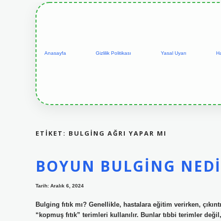
Anasayfa
Gizlilik Politikası
Yasal Uyarı
H
ETIKET:
BULGING AĞRI YAPAR MI
BOYUN BULGING NED
Tarih: Aralık 6, 2024
Bulging fıtık mı? Genellikle, hastalara eğitim verirken, çıkıntı 
“kopmuş fıtık” terimleri kullanılır. Bunlar tıbbi terimler değ