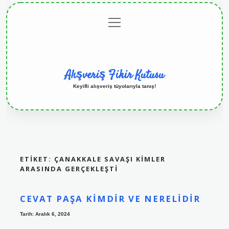
menüyü
Anasayfa
Gizlilik
Yasal
Hakkımızda
aç
Politikası
Uyarı
Alışveriş Fikir Kutusu
Keyifli alışveriş tüyolarıyla tanış!
ETIKET:
ÇANAKKALE SAVAŞI KIMLER
ARASINDA GERÇEKLEŞTI
CEVAT PAŞA KIMDIR VE NERELIDIR
Tarih: Aralık 6, 2024