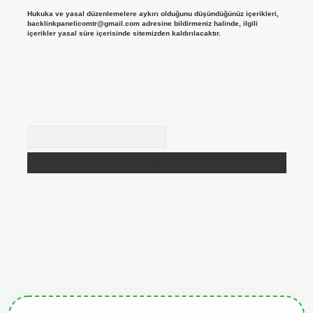
Hukuka ve yasal düzenlemelere aykırı olduğunu düşündüğünüz içerikleri,
backlinkpanelicomtr@gmail.com
adresine bildirmeniz halinde, ilgili
içerikler yasal süre içerisinde sitemizden kaldırılacaktır.
Arama
giris.org