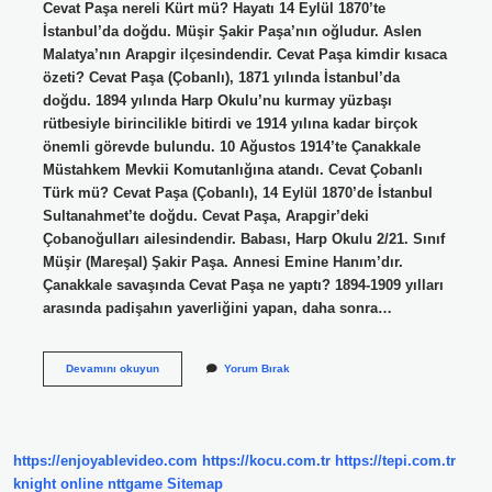
Cevat Paşa nereli Kürt mü? Hayatı 14 Eylül 1870’te
İstanbul’da doğdu. Müşir Şakir Paşa’nın oğludur. Aslen
Malatya’nın Arapgir ilçesindendir. Cevat Paşa kimdir kısaca
özeti? Cevat Paşa (Çobanlı), 1871 yılında İstanbul’da
doğdu. 1894 yılında Harp Okulu’nu kurmay yüzbaşı
rütbesiyle birincilikle bitirdi ve 1914 yılına kadar birçok
önemli görevde bulundu. 10 Ağustos 1914’te Çanakkale
Müstahkem Mevkii Komutanlığına atandı. Cevat Çobanlı
Türk mü? Cevat Paşa (Çobanlı), 14 Eylül 1870’de İstanbul
Sultanahmet’te doğdu. Cevat Paşa, Arapgir’deki
Çobanoğulları ailesindendir. Babası, Harp Okulu 2/21. Sınıf
Müşir (Mareşal) Şakir Paşa. Annesi Emine Hanım’dır.
Çanakkale savaşında Cevat Paşa ne yaptı? 1894-1909 yılları
arasında padişahın yaverliğini yapan, daha sonra…
Cevat
Devamını okuyun
Yorum Bırak
Paşa
Kimdir
Ve
Nerelidir
https://enjoyablevideo.com
https://kocu.com.tr
https://tepi.com.tr
knight online
nttgame
Sitemap