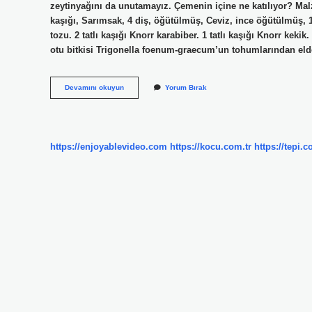
zeytinyağını da unutamayız. Çemenin içine ne katılıyor? Mal
kaşığı, Sarımsak, 4 diş, öğütülmüş, Ceviz, ince öğütülmüş, 1 
tozu. 2 tatlı kaşığı Knorr karabiber. 1 tatlı kaşığı Knorr kek
otu bitkisi Trigonella foenum-graecum’un tohumlarından eld
Çemen
Devamını okuyun
Yorum Bırak
Baharatının
Içinde
Neler
Vardır
https://enjoyablevideo.com
https://kocu.com.tr
https://tepi.c