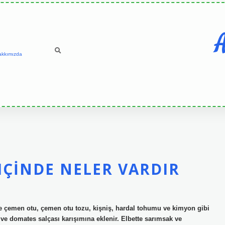
A
akkımızda
IÇINDE NELER VARDIR
e çemen otu, çemen otu tozu, kişniş, hardal tohumu ve kimyon gibi
r ve domates salçası karışımına eklenir. Elbette sarımsak ve