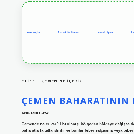
Anasayfa
Gizlilik Politikası
Yasal Uyarı
H
ETIKET:
ÇEMEN NE IÇERIR
ÇEMEN BAHARATININ 
Tarih: Ekim 3, 2024
Çemende neler var? Hazırlanışı bölgeden bölgeye değişse d
baharatlarla tatlandırılır ve bunlar biber salçasına veya bibe