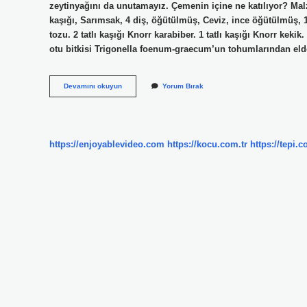
zeytinyağını da unutamayız. Çemenin içine ne katılıyor? Mal
kaşığı, Sarımsak, 4 diş, öğütülmüş, Ceviz, ince öğütülmüş, 1 
tozu. 2 tatlı kaşığı Knorr karabiber. 1 tatlı kaşığı Knorr kek
otu bitkisi Trigonella foenum-graecum’un tohumlarından eld
Çemen
Devamını okuyun
Yorum Bırak
Baharatının
Içinde
Neler
Vardır
https://enjoyablevideo.com
https://kocu.com.tr
https://tepi.c