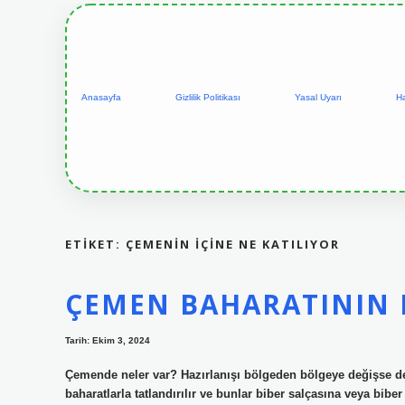
Anasayfa
Gizlilik Politikası
Yasal Uyarı
H
ETIKET:
ÇEMENIN IÇINE NE KATILIYOR
ÇEMEN BAHARATININ 
Tarih: Ekim 3, 2024
Çemende neler var? Hazırlanışı bölgeden bölgeye değişse d
baharatlarla tatlandırılır ve bunlar biber salçasına veya bibe