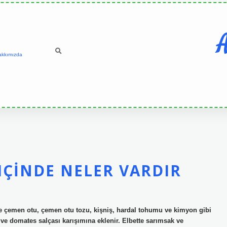
A
akkımızda
IÇINDE NELER VARDIR
e çemen otu, çemen otu tozu, kişniş, hardal tohumu ve kimyon gibi
r ve domates salçası karışımına eklenir. Elbette sarımsak ve