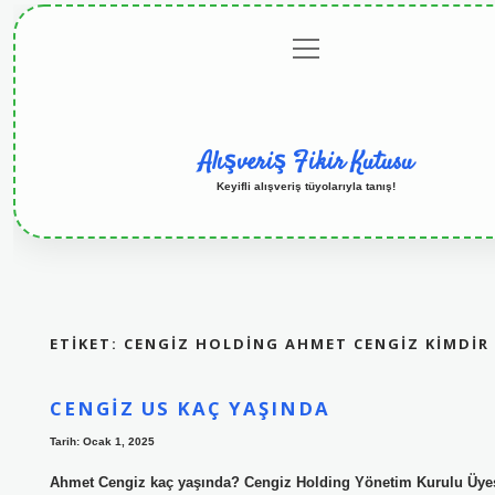
menüyü
Anasayfa
Gizlilik Politikası
Yasal Uyarı
Hakkı
aç
Alışveriş Fikir Kutusu
Keyifli alışveriş tüyolarıyla tanış!
ETIKET:
CENGIZ HOLDING AHMET CENGIZ KIMDIR
CENGIZ US KAÇ YAŞINDA
Tarih: Ocak 1, 2025
Ahmet Cengiz kaç yaşında? Cengiz Holding Yönetim Kurulu Üye