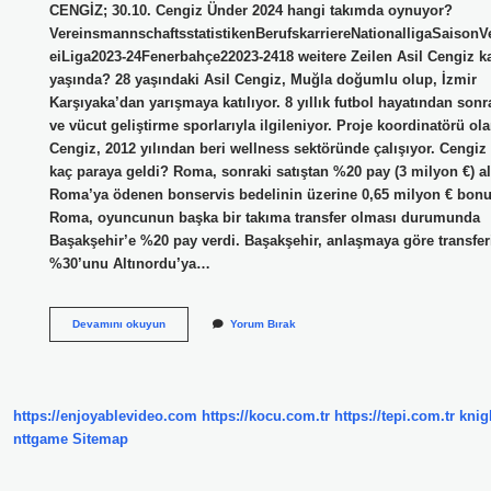
CENGİZ; 30.10. Cengiz Ünder 2024 hangi takımda oynuyor?
VereinsmannschaftsstatistikenBerufskarriereNationalligaSaisonV
eiLiga2023-24Fenerbahçe22023-2418 weitere Zeilen Asil Cengiz k
yaşında? 28 yaşındaki Asil Cengiz, Muğla doğumlu olup, İzmir
Karşıyaka’dan yarışmaya katılıyor. 8 yıllık futbol hayatından son
ve vücut geliştirme sporlarıyla ilgileniyor. Proje koordinatörü ola
Cengiz, 2012 yılından beri wellness sektöründe çalışıyor. Cengiz
kaç paraya geldi? Roma, sonraki satıştan %20 pay (3 milyon €) al
Roma’ya ödenen bonservis bedelinin üzerine 0,65 milyon € bonu
Roma, oyuncunun başka bir takıma transfer olması durumunda
Başakşehir’e %20 pay verdi. Başakşehir, anlaşmaya göre transfer
%30’unu Altınordu’ya…
Cengiz
Devamını okuyun
Yorum Bırak
Us
Kaç
Yaşında
https://enjoyablevideo.com
https://kocu.com.tr
https://tepi.com.tr
knig
nttgame
Sitemap