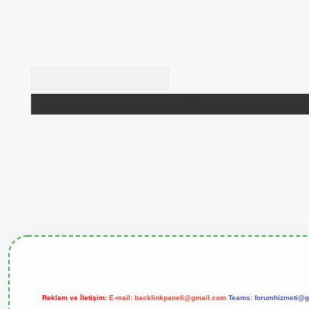
Arama
giris.org
Reklam ve İletişim:
E-mail:
backlinkpaneli@gmail.com
Teams:
forumhizmeti@g