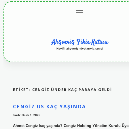
menüyü
Anasayfa
Gizlilik Politikası
Yasal Uyarı
Hakkı
aç
Alışveriş Fikir Kutusu
Keyifli alışveriş tüyolarıyla tanış!
ETIKET:
CENGIZ ÜNDER KAÇ PARAYA GELDI
CENGIZ US KAÇ YAŞINDA
Tarih: Ocak 1, 2025
Ahmet Cengiz kaç yaşında? Cengiz Holding Yönetim Kurulu Üye