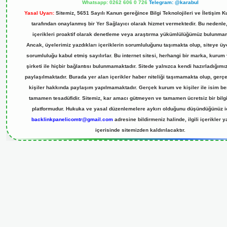
Whatsapp: 0262 606 0 726
Telegram: @karabul
Yasal Uyarı:
Sitemiz, 5651 Sayılı Kanun gereğince Bilgi Teknolojileri ve İletişim 
tarafından onaylanmış bir Yer Sağlayıcı olarak hizmet vermektedir. Bu nedenle,
içerikleri proaktif olarak denetleme veya araştırma yükümlülüğümüz bulunma
Ancak, üyelerimiz yazdıkları içeriklerin sorumluluğunu taşımakta olup, siteye üy
sorumluluğu kabul etmiş sayılırlar. Bu internet sitesi, herhangi bir marka, kurum
şirketi ile hiçbir bağlantısı bulunmamaktadır. Sitede yalnızca kendi hazırladığımı
paylaşılmaktadır. Burada yer alan içerikler haber niteliği taşımamakta olup, ger
kişiler hakkında paylaşım yapılmamaktadır. Gerçek kurum ve kişiler ile isim ben
tamamen tesadüfidir. Sitemiz, kar amacı gütmeyen ve tamamen ücretsiz bir bilg
platformudur. Hukuka ve yasal düzenlemelere aykırı olduğunu düşündüğünüz iç
backlinkpanelicomtr@gmail.com
adresine bildirmeniz halinde, ilgili içerikler 
içerisinde sitemizden kaldırılacaktır.