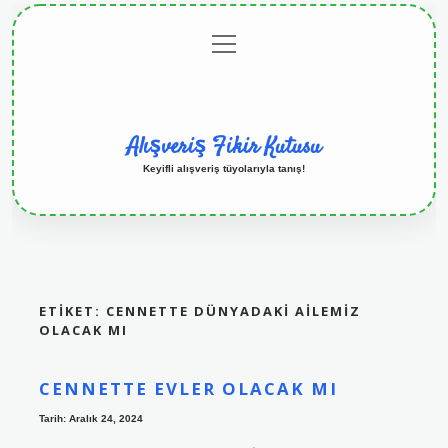
menüyü
Anasayfa
Gizlilik
Yasal
Hakkımızda
aç
Politikası
Uyarı
Alışveriş Fikir Kutusu
Keyifli alışveriş tüyolarıyla tanış!
ETIKET:
CENNETTE DÜNYADAKI AILEMIZ
OLACAK MI
CENNETTE EVLER OLACAK MI
Tarih: Aralık 24, 2024