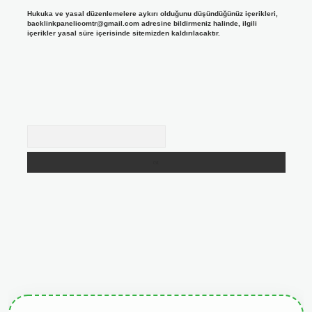
Hukuka ve yasal düzenlemelere aykırı olduğunu düşündüğünüz içerikleri,
backlinkpanelicomtr@gmail.com
adresine bildirmeniz halinde, ilgili
içerikler yasal süre içerisinde sitemizden kaldırılacaktır.
Arama
giris.org