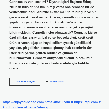
Cennette ev verilecek mi? Diyanet İşleri Başkanı Erbaş,
“Kur’an kurslarında kimin taşı varsa ona cennette bir ev
verilecektir” dedi. Ahirette ev var mı? “Kim bir gün ve bir
gecede on iki rekat namaz kılarsa, cennette onun için bir ev
yapılır.” diye bir hadis vardır. Ancak Kur’an-ı Kerim,
insanların cennette ne dilerlerse onun gerçekleşeceğini
bildirmektedir. Cennette neler olmayacak? Cennette kişiye
özel villalar, saraylar, bal ve şerbet şelaleleri, çeşit çeşit
ürünler veren ağaçlar, hayal edilemeyecek güzellikteki
yaylalar, gölgelikler, cennete gitmeyi hak edenlerin tüm
isteklerini yerine getiren huriler ve gilmanlar
bulunmaktadır. Cennette dünyadaki ailemiz olacak mı?
Kuran’da cennete gidecek olanlara aileleriyle birlikte
orada…
Cennette
Devamını okuyun
Yorum Bırak
Evler
Olacak
Mı
https://enjoyablevideo.com
https://kocu.com.tr
https://tepi.com.tr
knight online
nttgame
Sitemap