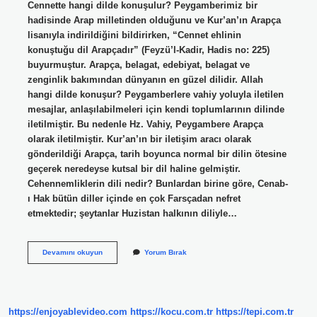
Cennette hangi dilde konuşulur? Peygamberimiz bir
hadisinde Arap milletinden olduğunu ve Kur’an’ın Arapça
lisanıyla indirildiğini bildirirken, “Cennet ehlinin
konuştuğu dil Arapçadır” (Feyzü’l-Kadir, Hadis no: 225)
buyurmuştur. Arapça, belagat, edebiyat, belagat ve
zenginlik bakımından dünyanın en güzel dilidir. Allah
hangi dilde konuşur? Peygamberlere vahiy yoluyla iletilen
mesajlar, anlaşılabilmeleri için kendi toplumlarının dilinde
iletilmiştir. Bu nedenle Hz. Vahiy, Peygambere Arapça
olarak iletilmiştir. Kur’an’ın bir iletişim aracı olarak
gönderildiği Arapça, tarih boyunca normal bir dilin ötesine
geçerek neredeyse kutsal bir dil haline gelmiştir.
Cehennemliklerin dili nedir? Bunlardan birine göre, Cenab-
ı Hak bütün diller içinde en çok Farsçadan nefret
etmektedir; şeytanlar Huzistan halkının diliyle…
Ahirette
Devamını okuyun
Yorum Bırak
Hangi
Dilde
Konuşulacak
https://enjoyablevideo.com
https://kocu.com.tr
https://tepi.com.tr