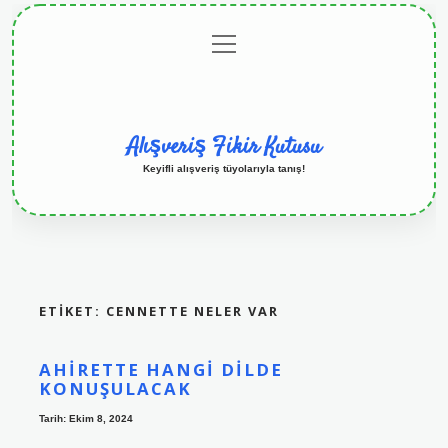
menüyü
Anasayfa
Gizlilik
Yasal
Hakkımızda
aç
Politikası
Uyarı
Alışveriş Fikir Kutusu
Keyifli alışveriş tüyolarıyla tanış!
ETIKET:
CENNETTE NELER VAR
AHIRETTE HANGI DILDE
KONUŞULACAK
Tarih: Ekim 8, 2024