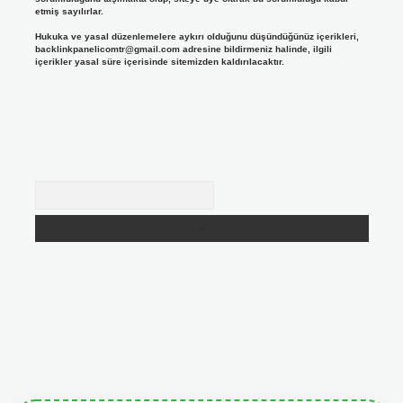
etmiş sayılırlar.
Hukuka ve yasal düzenlemelere aykırı olduğunu düşündüğünüz içerikleri,
backlinkpanelicomtr@gmail.com
adresine bildirmeniz halinde, ilgili
içerikler yasal süre içerisinde sitemizden kaldırılacaktır.
Arama
giris.org