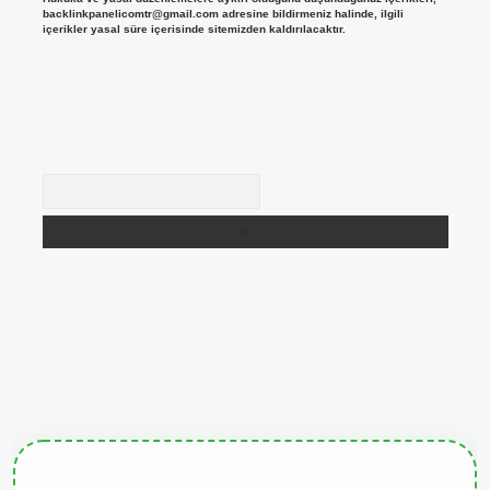
backlinkpanelicomtr@gmail.com
adresine bildirmeniz halinde, ilgili
içerikler yasal süre içerisinde sitemizden kaldırılacaktır.
Arama
giris.org