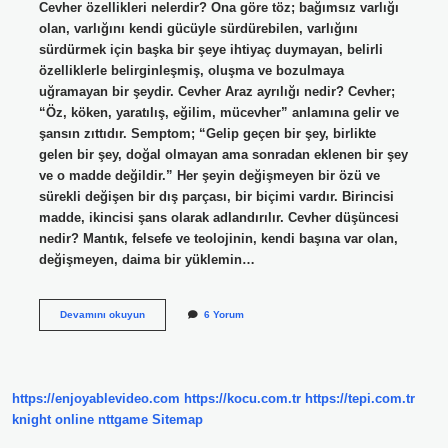
Cevher özellikleri nelerdir? Ona göre töz; bağımsız varlığı
olan, varlığını kendi gücüyle sürdürebilen, varlığını
sürdürmek için başka bir şeye ihtiyaç duymayan, belirli
özelliklerle belirginleşmiş, oluşma ve bozulmaya
uğramayan bir şeydir. Cevher Araz ayrılığı nedir? Cevher;
“Öz, köken, yaratılış, eğilim, mücevher” anlamına gelir ve
şansın zıttıdır. Semptom; “Gelip geçen bir şey, birlikte
gelen bir şey, doğal olmayan ama sonradan eklenen bir şey
ve o madde değildir.” Her şeyin değişmeyen bir özü ve
sürekli değişen bir dış parçası, bir biçimi vardır. Birincisi
madde, ikincisi şans olarak adlandırılır. Cevher düşüncesi
nedir? Mantık, felsefe ve teolojinin, kendi başına var olan,
değişmeyen, daima bir yüklemin…
Cismi
Devamını okuyun
6 Yorum
Cevherden
Ayıran
Temel
Nitelikler
Nelerdir
https://enjoyablevideo.com
https://kocu.com.tr
https://tepi.com.tr
knight online
nttgame
Sitemap