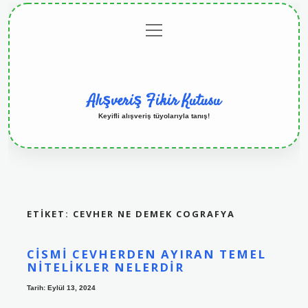
menüyü
Anasayfa
Gizlilik
Yasal
Hakkımızda
aç
Politikası
Uyarı
Alışveriş Fikir Kutusu
Keyifli alışveriş tüyolarıyla tanış!
ETIKET:
CEVHER NE DEMEK COGRAFYA
CISMI CEVHERDEN AYIRAN TEMEL
NITELIKLER NELERDIR
Tarih: Eylül 13, 2024