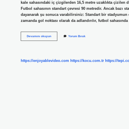
kale sahasındaki iç çizgilerden 16,5 metre uzaklıkta çizilen d
Futbol sahasının standart çevresi 90 metredir. Ancak bazı st
dayanarak şu sonuca varabilirsiniz: Standart bir stadyumun ç
zamanda gol noktası olarak da adlandırılır, futbol sahasınd
Ceza
Devamını okuyun
Yorum Bırak
Sahası
Yayı
Kaç
Metre
https://enjoyablevideo.com
https://kocu.com.tr
https://tepi.c