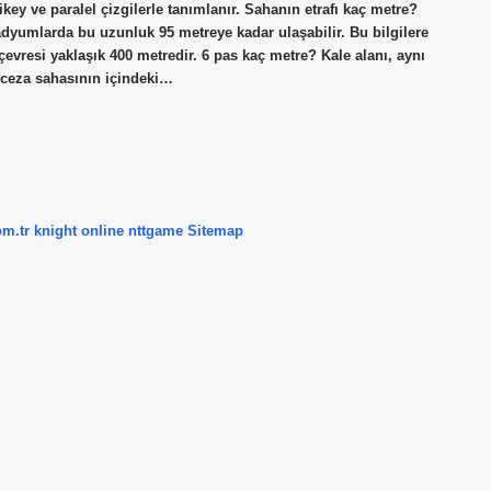
ikey ve paralel çizgilerle tanımlanır. Sahanın etrafı kaç metre?
adyumlarda bu uzunluk 95 metreye kadar ulaşabilir. Bu bilgilere
evresi yaklaşık 400 metredir. 6 pas kaç metre? Kale alanı, aynı
a ceza sahasının içindeki…
om.tr
knight online
nttgame
Sitemap