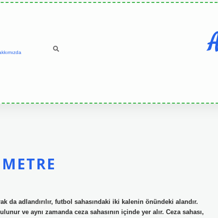
A
akkımızda
Ç METRE
k da adlandırılır, futbol sahasındaki iki kalenin önündeki alandır.
bulunur ve aynı zamanda ceza sahasının içinde yer alır. Ceza sahası,