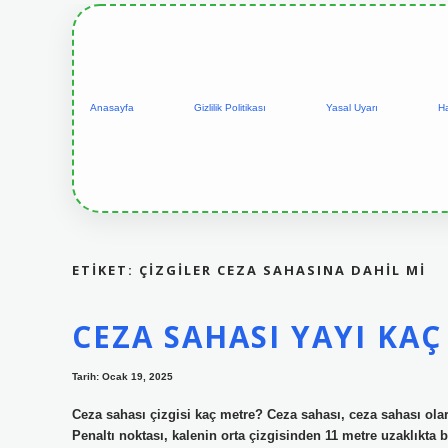
Anasayfa
Gizlilik Politikası
Yasal Uyarı
H
ETIKET:
ÇIZGILER CEZA SAHASINA DAHIL MI
CEZA SAHASI YAYI KA
Tarih: Ocak 19, 2025
Ceza sahası çizgisi kaç metre? Ceza sahası, ceza sahası olara
Penaltı noktası, kalenin orta çizgisinden 11 metre uzaklıkta 