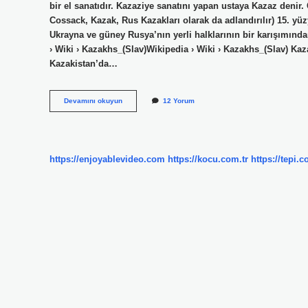
bir el sanatıdır. Kazaziye sanatını yapan ustaya Kazaz denir
Cossack, Kazak, Rus Kazakları olarak da adlandırılır) 15. yüz
Ukrayna ve güney Rusya’nın yerli halklarının bir karışımında
› Wiki › Kazakhs_(Slav)Wikipedia › Wiki › Kazakhs_(Slav) Ka
Kazakistan’da…
Kakaz
Devamını okuyun
12 Yorum
Nedir
https://enjoyablevideo.com
https://kocu.com.tr
https://tepi.c