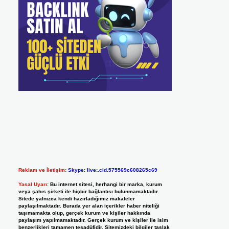
Reklam ve İletişim:
Skype: live:.cid.575569c608265c69
Yasal Uyarı:
Bu internet sitesi, herhangi bir marka, kurum
veya şahıs şirketi ile hiçbir bağlantısı bulunmamaktadır.
Sitede yalnızca kendi hazırladığımız makaleler
paylaşılmaktadır. Burada yer alan içerikler haber niteliği
taşımamakta olup, gerçek kurum ve kişiler hakkında
paylaşım yapılmamaktadır. Gerçek kurum ve kişiler ile isim
benzerlikleri tamamen tesadüfidir. Sitemizdeki bilgiler taslak