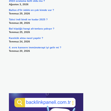
2024 sıralama belli oldu mu ?
Ağustos 3, 2026
Ballon d’Or ödülü en çok kimde var ?
Temmuz 29, 2026
Taksi indi bindi ne kadar 2025 ?
Temmuz 28, 2026
Bal köpüğü hangi alt tonlara yakışır ?
Temmuz 25, 2026
Karekök alma nasıl yapılır ?
Temmuz 24, 2026
4. evre kansere immünoterapi iyi gelir mi ?
Temmuz 20, 2026