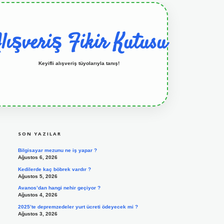
lışveriş Fikir Kutusu
Keyifli alışveriş tüyolarıyla tanış!
SIDEBAR
grandoperabet resmi sitesi
tulipbetgiris.org
SON YAZILAR
Bilgisayar mezunu ne iş yapar ?
Ağustos 6, 2026
Kedilerde kaç böbrek vardır ?
Ağustos 5, 2026
Avanos’dan hangi nehir geçiyor ?
Ağustos 4, 2026
2025’te depremzedeler yurt ücreti ödeyecek mi ?
Ağustos 3, 2026