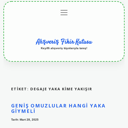
menüyü
Anasayfa
Gizlilik
Yasal
Hakkımızda
aç
Politikası
Uyarı
Alışveriş Fikir Kutusu
Keyifli alışveriş tüyolarıyla tanış!
ETIKET:
DEGAJE YAKA KIME YAKIŞIR
GENIŞ OMUZLULAR HANGI YAKA
GIYMELI
Tarih: Mart 28, 2025