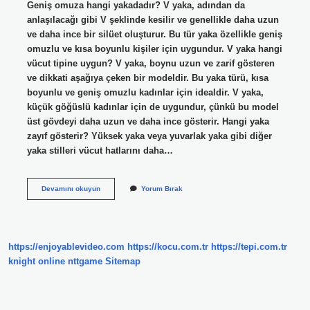
Geniş omuza hangi yakadadır? V yaka, adından da
anlaşılacağı gibi V şeklinde kesilir ve genellikle daha uzun
ve daha ince bir silüet oluşturur. Bu tür yaka özellikle geniş
omuzlu ve kısa boyunlu kişiler için uygundur. V yaka hangi
vücut tipine uygun? V yaka, boynu uzun ve zarif gösteren
ve dikkati aşağıya çeken bir modeldir. Bu yaka türü, kısa
boyunlu ve geniş omuzlu kadınlar için idealdir. V yaka,
küçük göğüslü kadınlar için de uygundur, çünkü bu model
üst gövdeyi daha uzun ve daha ince gösterir. Hangi yaka
zayıf gösterir? Yüksek yaka veya yuvarlak yaka gibi diğer
yaka stilleri vücut hatlarını daha…
Geniş
Devamını okuyun
Yorum Bırak
Omuzlular
Hangi
Yaka
Giymeli
https://enjoyablevideo.com
https://kocu.com.tr
https://tepi.com.tr
knight online
nttgame
Sitemap