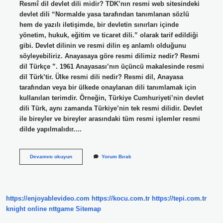
Resmî dil devlet dili midir? TDK’nın resmi web sitesindeki
devlet dili “Normalde yasa tarafından tanımlanan sözlü
hem de yazılı iletişimde, bir devletin sınırları içinde
yönetim, hukuk, eğitim ve ticaret dili.” olarak tarif edildiği
gibi. Devlet dilinin ve resmi dilin eş anlamlı olduğunu
söyleyebiliriz. Anayasaya göre resmi dilimiz nedir? Resmi
dil Türkçe ”. 1961 Anayasası’nın üçüncü makalesinde resmi
dil Türk’tir. Ülke resmi dili nedir? Resmi dil, Anayasa
tarafından veya bir ülkede onaylanan dili tanımlamak için
kullanılan terimdir. Örneğin, Türkiye Cumhuriyeti’nin devlet
dili Türk, aynı zamanda Türkiye’nin tek resmi dilidir. Devlet
ile bireyler ve bireyler arasındaki tüm resmi işlemler resmi
dilde yapılmalıdır.…
Devletin
Devamını okuyun
Yorum Bırak
Resmi
Dili
Nedir
https://enjoyablevideo.com
https://kocu.com.tr
https://tepi.com.tr
knight online
nttgame
Sitemap