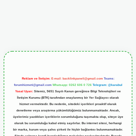
giris.org
Reklam ve İletişim:
E-mail:
backlinkpaneli@gmail.com
Teams:
forumhizmeti@gmail.com
Whatsapp: 0262 606 0 726
Telegram: @karabul
Yasal Uyarı:
Sitemiz, 5651 Sayılı Kanun gereğince Bilgi Teknolojileri ve
İletişim Kurumu (BTK) tarafından onaylanmış bir Yer Sağlayıcı olarak
hizmet vermektedir. Bu nedenle, sitedeki içerikleri proaktif olarak
denetleme veya araştırma yükümlülüğümüz bulunmamaktadır. Ancak,
üyelerimiz yazdıkları içeriklerin sorumluluğunu taşımakta olup, siteye üye
olarak bu sorumluluğu kabul etmiş sayılırlar. Bu internet sitesi, herhangi
bir marka, kurum veya şahıs şirketi ile hiçbir bağlantısı bulunmamaktadır.
Sitede yalnızca kendi hazırladığımız makaleler paylaşılmaktadır. Burada