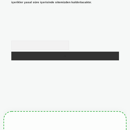
içerikler yasal süre içerisinde sitemizden kaldırılacaktır.
Arama
giris.org