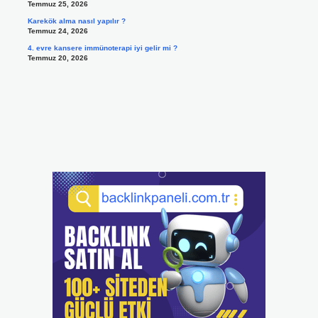
Temmuz 25, 2026
Karekök alma nasıl yapılır ?
Temmuz 24, 2026
4. evre kansere immünoterapi iyi gelir mi ?
Temmuz 20, 2026