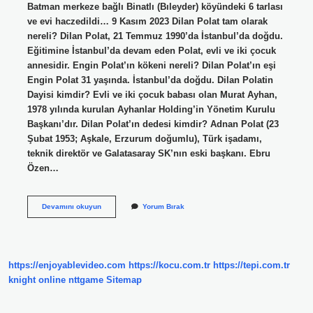
Batman merkeze bağlı Binatlı (Bıleyder) köyündeki 6 tarlası
ve evi haczedildi… 9 Kasım 2023 Dilan Polat tam olarak
nereli? Dilan Polat, 21 Temmuz 1990’da İstanbul’da doğdu.
Eğitimine İstanbul’da devam eden Polat, evli ve iki çocuk
annesidir. Engin Polat’ın kökeni nereli? Dilan Polat’ın eşi
Engin Polat 31 yaşında. İstanbul’da doğdu. Dilan Polatin
Dayisi kimdir? Evli ve iki çocuk babası olan Murat Ayhan,
1978 yılında kurulan Ayhanlar Holding’in Yönetim Kurulu
Başkanı’dır. Dilan Polat’ın dedesi kimdir? Adnan Polat (23
Şubat 1953; Aşkale, Erzurum doğumlu), Türk işadamı,
teknik direktör ve Galatasaray SK’nın eski başkanı. Ebru
Özen…
Dilan
Devamını okuyun
Yorum Bırak
Polat
Aslen
Kürt
Mü
https://enjoyablevideo.com
https://kocu.com.tr
https://tepi.com.tr
knight online
nttgame
Sitemap