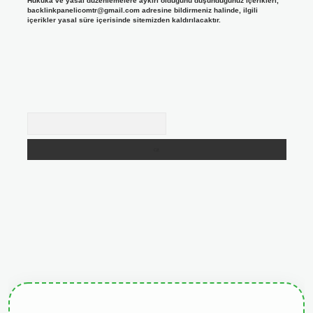
Hukuka ve yasal düzenlemelere aykırı olduğunu düşündüğünüz içerikleri,
backlinkpanelicomtr@gmail.com
adresine bildirmeniz halinde, ilgili
içerikler yasal süre içerisinde sitemizden kaldırılacaktır.
Arama
giris.org