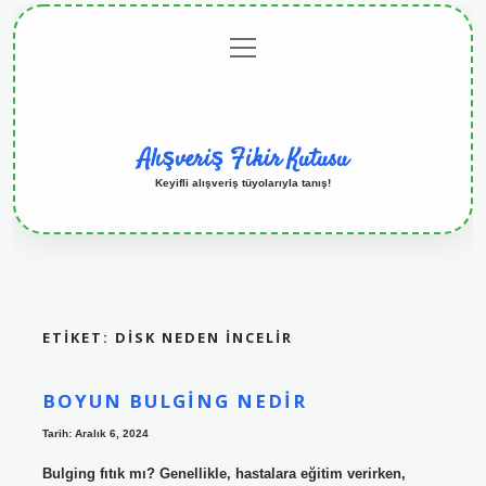
menüyü
Anasayfa
Gizlilik
Yasal
Hakkımızda
aç
Politikası
Uyarı
Alışveriş Fikir Kutusu
Keyifli alışveriş tüyolarıyla tanış!
ETIKET:
DISK NEDEN INCELIR
BOYUN BULGING NEDIR
Tarih: Aralık 6, 2024
Bulging fıtık mı? Genellikle, hastalara eğitim verirken,