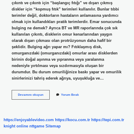
çıkıntı ve çıkıntı için “başlangıç ​​fıtığı” ve dışarı çıkmış
diskler için “kopmuş fıtık” terimleri kullanılır. Bunlar tıbbi
terimler değil, doktorların hastaların anlamasına yardımcı
olmak için kullandıkları pratik terimlerdir. Emar sonucunda
bulging ne demek? Ayrıca BT ve MR raporlarında çok sık
kullanılan çıkıntı, disklerin omur kenarlarından yaygın
olarak dışarı çıkması olan protrüzyonun daha hafif bir
şeklidir. Bulging ağrı yapar mı? Fıtıklaşmış disk,
omurganızdaki (omurganızdaki) omurlar arası disklerden
birinin doğal aşınma ve yıpranma veya yaralanma
nedeniyle yırtılması veya sızdırmasıyla oluşan bir
durumdur. Bu durum omuriliğinize baskı yapar ve omurilik
sinirlerinizi tahriş ederek ağrıya, uyuşukluğa ve…
Boyun
Devamını okuyun
Yorum Bırak
Bulging
Nedir
https://enjoyablevideo.com
https://kocu.com.tr
https://tepi.com.tr
knight online
nttgame
Sitemap