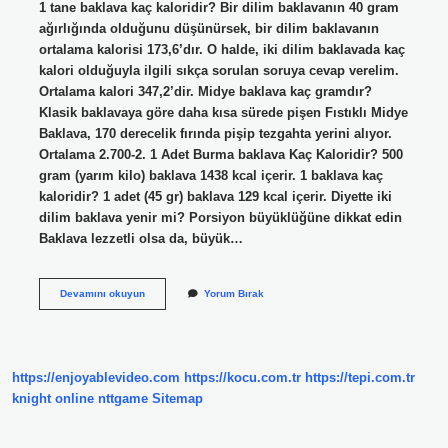
1 tane baklava kaç kaloridir? Bir dilim baklavanın 40 gram
ağırlığında olduğunu düşünürsek, bir dilim baklavanın
ortalama kalorisi 173,6’dır. O halde, iki dilim baklavada kaç
kalori olduğuyla ilgili sıkça sorulan soruya cevap verelim.
Ortalama kalori 347,2’dir. Midye baklava kaç gramdır?
Klasik baklavaya göre daha kısa sürede pişen Fıstıklı Midye
Baklava, 170 derecelik fırında pişip tezgahta yerini alıyor.
Ortalama 2.700-2. 1 Adet Burma baklava Kaç Kaloridir? 500
gram (yarım kilo) baklava 1438 kcal içerir. 1 baklava kaç
kaloridir? 1 adet (45 gr) baklava 129 kcal içerir. Diyette iki
dilim baklava yenir mi? Porsiyon büyüklüğüne dikkat edin
Baklava lezzetli olsa da, büyük…
1
Devamını okuyun
Yorum Bırak
Adet
Midye
Baklava
Kaç
Kalori
https://enjoyablevideo.com
https://kocu.com.tr
https://tepi.com.tr
knight online
nttgame
Sitemap