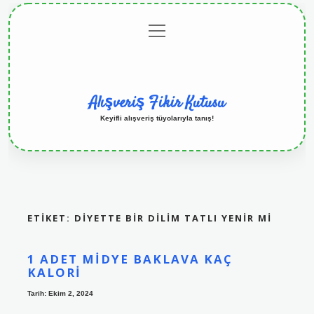
menüyü
Anasayfa
Gizlilik
Yasal
Hakkımızda
aç
Politikası
Uyarı
Alışveriş Fikir Kutusu
Keyifli alışveriş tüyolarıyla tanış!
ETIKET:
DIYETTE BIR DILIM TATLI YENIR MI
1 ADET MIDYE BAKLAVA KAÇ
KALORI
Tarih: Ekim 2, 2024