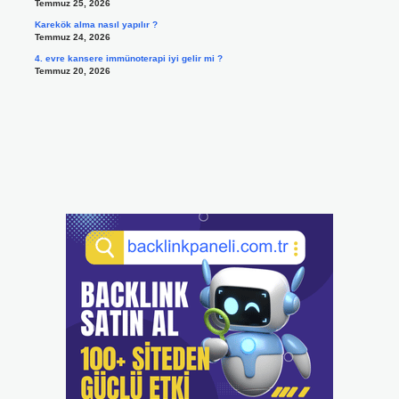
Temmuz 25, 2026
Karekök alma nasıl yapılır ?
Temmuz 24, 2026
4. evre kansere immünoterapi iyi gelir mi ?
Temmuz 20, 2026