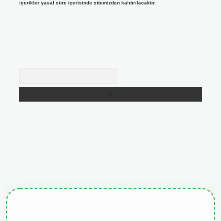
içerikler yasal süre içerisinde sitemizden kaldırılacaktır.
Arama
giris.org